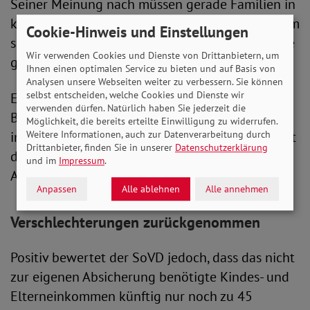
Seiner Meinung nach müssen gerade Familien in
komplexen Lebenslagen entlastet werden, indem
Cookie-Hinweis und Einstellungen
sie wissen: Für ihr Kind wird alles an einer Stelle
Wir verwenden Cookies und Dienste von Drittanbietern, um
geregelt.
Ihnen einen optimalen Service zu bieten und auf Basis von
Analysen unsere Webseiten weiter zu verbessern. Sie können
selbst entscheiden, welche Cookies und Dienste wir
Ein „Kindergrundsicherungs-Check“ soll
verwenden dürfen. Natürlich haben Sie jederzeit die
Berechtigte über ihnen zustehende Leistungen
Möglichkeit, die bereits erteilte Einwilligung zu widerrufen.
informieren, eine automatische Auszahlung folgt
Weitere Informationen, auch zur Datenverarbeitung durch
Drittanbieter, finden Sie in unserer
Datenschutzerklärung
daraus jedoch nicht. Die Familien müssen weiter
und im
Impressum
.
Anträge stellen.
Anpassen
Alle ablehnen
Alle annehmen
Verschlechterungen zurückgenommen
Positiv bewertet der SoVD jedoch, dass das nicht
zur eigenen Absicherung benötigte Kindes- und
Elterneinkommen künftig nur noch zu 45