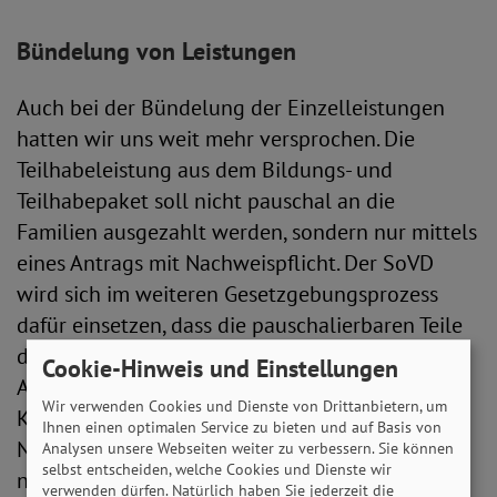
Bündelung von Leistungen
Auch bei der Bündelung der Einzelleistungen
hatten wir uns weit mehr versprochen. Die
Teilhabeleistung aus dem Bildungs- und
Teilhabepaket soll nicht pauschal an die
Familien ausgezahlt werden, sondern nur mittels
eines Antrags mit Nachweispflicht. Der SoVD
wird sich im weiteren Gesetzgebungsprozess
dafür einsetzen, dass die pauschalierbaren Teile
des Bildungs- und Teilhabepakets bei einer
Cookie-Hinweis und Einstellungen
Anspruchsberechtigung auf den
Wir verwenden Cookies und Dienste von Drittanbietern, um
Kinderzusatzbetrag automatisiert und ohne
Ihnen einen optimalen Service zu bieten und auf Basis von
Nachweispflicht ausgezahlt werden. Nicht
Analysen unsere Webseiten weiter zu verbessern. Sie können
selbst entscheiden, welche Cookies und Dienste wir
nachvollziehbar ist, warum die
verwenden dürfen. Natürlich haben Sie jederzeit die