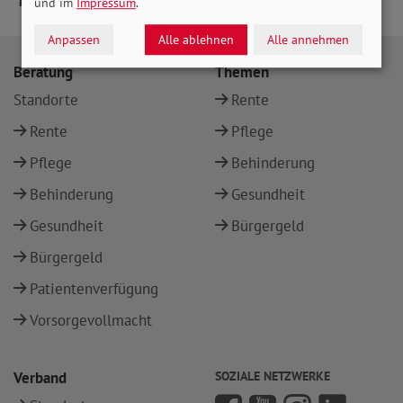
und im
Impressum
.
Anpassen
Alle ablehnen
Alle annehmen
Beratung
Themen
Standorte
Rente
Rente
Pflege
Pflege
Behinderung
Behinderung
Gesundheit
Gesundheit
Bürgergeld
Bürgergeld
Patientenverfügung
Vorsorgevollmacht
Verband
SOZIALE NETZWERKE