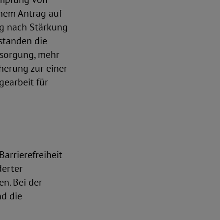
inem Antrag auf
ng nach Stärkung
standen die
rsorgung, mehr
herung zur einer
earbeit für
arrierefreiheit
derter
n. Bei der
nd die