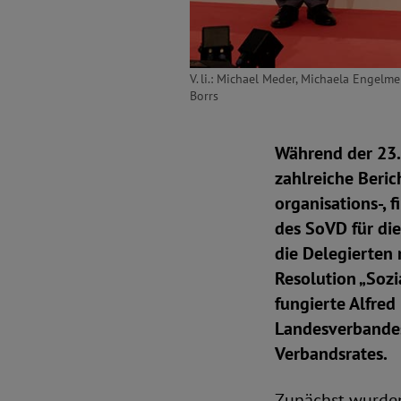
V. li.: Michael Meder, Michaela Engel
Borrs
Während der 23
zahlreiche Beric
organisations-, 
des SoVD für di
die Delegierten
Resolution „Sozi
fungierte Alfre
Landesverbandes
Verbandsrates.
Zunächst wurden 