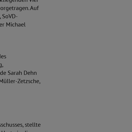
orgetragen. Auf
, SoVD-
er Michael
des
g,
nde Sarah Dehn
Müller-Zetzsche,
chusses, stellte