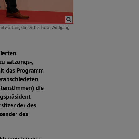
rantwortungsbereiche. Foto: Wolfgang
ierten
u satzungs-,
omit das Programm
erabschiedeten
rtenstimmen) die
ngspräsident
sitzender des
zender des
ckliegenden vier