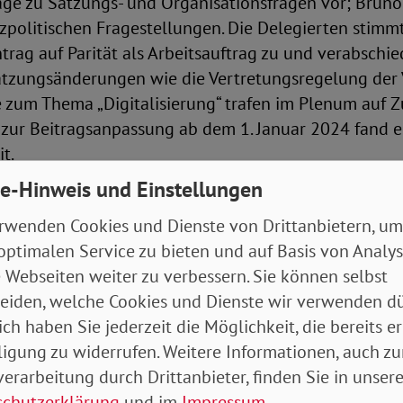
äge zu Satzungs- und Organisationsfragen vor; Bruno
zpolitischen Fragestellungen. Die Delegierten stimm
ag auf Parität als Arbeitsauftrag zu und verabschi
atzungsänderungen wie die Vertretungsregelung der 
 zum Thema „Digitalisierung“ trafen im Plenum auf 
 zur Beitragsanpassung ab dem 1. Januar 2024 fand e
t.
e-Hinweis und Einstellungen
auf Verselbstständigung des Landesverbandes Hamb
rwenden Cookies und Dienste von Drittanbietern, um
Ja und 11 mit Nein. Verantwortung und Haftung wand
optimalen Service zu bieten und auf Basis von Analy
zum Landesverband, das Weisungsrecht wird zum
 Webseiten weiter zu verbessern. Sie können selbst
trag. Der Landesvorsitzende Klaus Wicher dankte de
eiden, welche Cookies und Dienste wir verwenden dü
egleitenden Gremien und betonte den Wunsch nach e
ich haben Sie jederzeit die Möglichkeit, die bereits er
itarbeit des Landesverbandes im SoVD.
ligung zu widerrufen. Weitere Informationen, auch zu
erarbeitung durch Drittanbieter, finden Sie in unsere
politische Forderungen ins Programm aufge
schutzerklärung
und im
Impressum
.