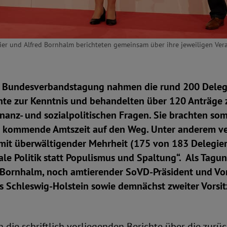
meier und Alfred Bornhalm berichteten gemeinsam über ihre jeweiligen Ve
. Bundesverbandstagung nahmen die rund 200 Deleg
hte zur Kenntnis und behandelten über 120 Anträge z
finanz- und sozialpolitischen Fragen. Sie brachten s
e kommende Amtszeit auf den Weg. Unter anderem v
 mit überwältigender Mehrheit (175 von 183 Delegie
ale Politik statt Populismus und Spaltung“. Als Tagu
d Bornhalm, noch amtierender SoVD-Präsident und Vor
 Schleswig-Holstein sowie demnächst zweiter Vorsit
die schriftlich vorliegenden Berichte über die zurü