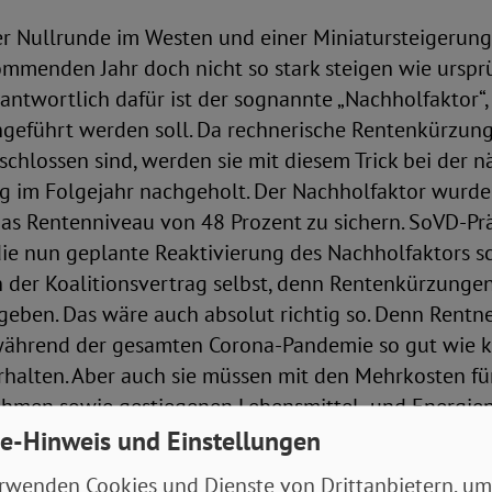
r Nullrunde im Westen und einer Miniatursteigerung
ommenden Jahr doch nicht so stark steigen wie urspr
antwortlich dafür ist der sognannte „Nachholfaktor“,
geführt werden soll. Da rechnerische Rentenkürzung
schlossen sind, werden sie mit diesem Trick bei der 
 im Folgejahr nachgeholt. Der Nachholfaktor wurde
as Rentenniveau von 48 Prozent zu sichern. SoVD-Pr
 die nun geplante Reaktivierung des Nachholfaktors sc
h der Koalitionsvertrag selbst, denn Rentenkürzungen
 geben. Das wäre auch absolut richtig so. Denn Rent
ährend der gesamten Corona-Pandemie so gut wie k
rhalten. Aber auch sie müssen mit den Mehrkosten fü
en sowie gestiegenen Lebensmittel- und Energiep
“
e-Hinweis und Einstellungen
rwenden Cookies und Dienste von Drittanbietern, um