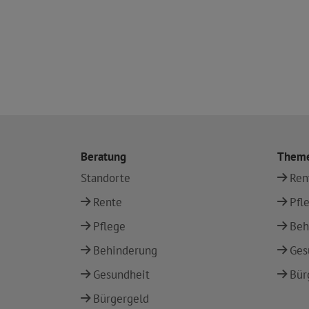
Beratung
Them
Standorte
Ren
Rente
Pfl
Pflege
Beh
Behinderung
Ges
Gesundheit
Bür
Bürgergeld