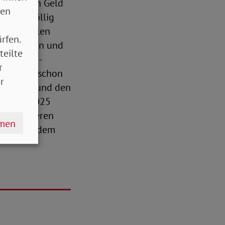
n Menschen Geld
sen
st das völlig
er aktuellen
rfen.
chon Unsinn und
teilte
 des SoVD-
r
ng würde schon
r
fährden und den
eau bis 2025
D appellieren
hmen
hend aus dem