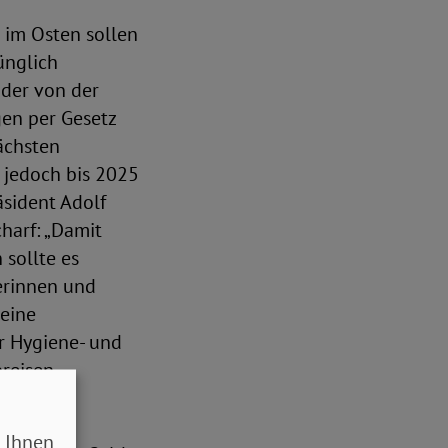
 im Osten sollen
ünglich
 der von der
en per Gesetz
nächsten
 jedoch bis 2025
äsident Adolf
harf: „Damit
 sollte es
nerinnen und
eine
r Hygiene- und
reisen,
 Ihnen