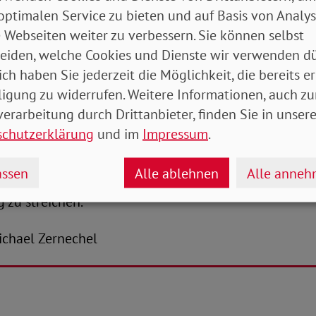
t nach: „Hier will man auf dem Rücken von Millione
optimalen Service zu bieten und auf Basis von Analy
weise schon heute kaum über die Runden kommen. Es i
 Webseiten weiter zu verbessern. Sie können selbst
den Nachholfaktor zu reaktivieren – insbesondere in d
eiden, welche Cookies und Dienste wir verwenden dü
mie. Der Faktor war damals bei seiner Einführung s
ich haben Sie jederzeit die Möglichkeit, die bereits er
h dauerhaft gestrichen.“ Damit richtet sich der Blick
ligung zu widerrufen. Weitere Informationen, auch zu
h auf kommende Generationen: „Die Wiedereinführu
erarbeitung durch Drittanbieter, finden Sie in unsere
ommen der Rentnerinnen und Rentner von morgen ge
schutzerklärung
und im
Impressum
.
ange Sicht destabilisieren. Zwar wäre das Rentenniv
danach würde es umso stärker abstürzen. Wir als SoV
ssen
Alle ablehnen
Alle anne
pel, die Wiedereinführung des Nachholfaktors umge
 zu streichen.“
Michael Zernechel