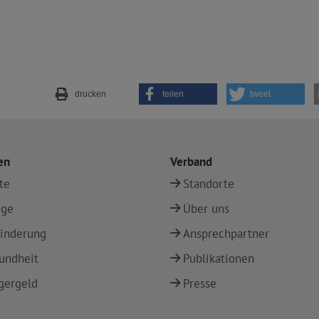
drucken
teilen
tweet
en
Verband
te
Standorte
ege
Über uns
inderung
Ansprechpartner
undheit
Publikationen
gergeld
Presse