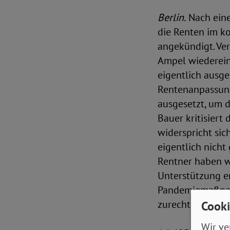
Berlin.
Nach eine
die Renten im k
angekündigt. Ver
Ampel wiederein
eigentlich ausge
Rentenanpassung
ausgesetzt, um d
Bauer kritisiert
widerspricht sic
eigentlich nicht
Rentner haben w
Unterstützung e
Pandemiemaßnahm
zurechtkommen.
Cooki
Wir ve