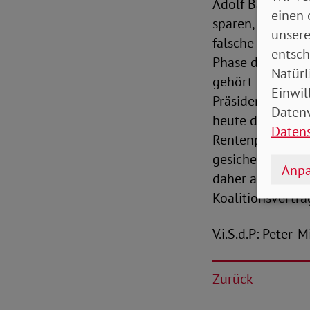
Adolf Bauer leg
einen 
sparen, die teil
unsere
falsche Signal, 
entsch
Phase der Pande
Natürl
gehört daher auc
Einwil
Präsidenten auc
Datenv
heute das Ausk
Daten
Rentenpakt auf l
gesichert, aber 
Anpa
daher an die Am
Koalitionsvertrag
V.i.S.d.P: Peter-
Zurück