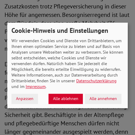
Zusatzkosten trotz Pflegeversicherung in dieser
Höhe für angemessen. Besorgniserregend ist laut
dem Bündnis, dass eine große Mehrheit (76
Cookie-Hinweis und Einstellungen
Prozent) deutlich unterschätzt, was sie im Falle
von Pflegebedürftigkeit in einem Heim zahlen
Wir verwenden Cookies und Dienste von Drittanbietern, um
Ihnen einen optimalen Service zu bieten und auf Basis von
müssten.
Analysen unsere Webseiten weiter zu verbessern. Sie können
selbst entscheiden, welche Cookies und Dienste wir
Das Bündnis Pflegevollversicherung stellt dazu
verwenden dürfen. Natürlich haben Sie jederzeit die
Möglichkeit, die bereits erteilte Einwilligung zu widerrufen.
fest: „Pflegebedürftigkeit entwickelt sich immer
Weitere Informationen, auch zur Datenverarbeitung durch
mehr zu einer Armutsfalle. Es ist höchste Zeit,
Drittanbieter, finden Sie in unserer
Datenschutzerklärung
und im
Impressum
.
dass die Bundesregierung die
Pflegeversicherung aus der Sackgasse holt und
Anpassen
Alle ablehnen
Alle annehmen
den Menschen mit einer Pflegevollversicherung
Sicherheit gibt. Beschäftigte in der Altenpflege
und pflegebedürftige Menschen dürfen nicht
länger gegeneinander ausgespielt werden, denn