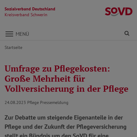
Sozialverband Deutschland
Kr
Kreisverband Schwerin
Direkt zu den Inhalten springen
Fi
MENÜ
Startseite
Umfrage zu Pflegekosten:
Große Mehrheit für
Vollversicherung in der Pflege
24.08.2023
Pflege Pressemeldung
Zur Debatte um steigende Eigenanteile in der
Pflege und der Zukunft der Pflegeversicherung
stellt ein Bündnis um den SoVD für eine