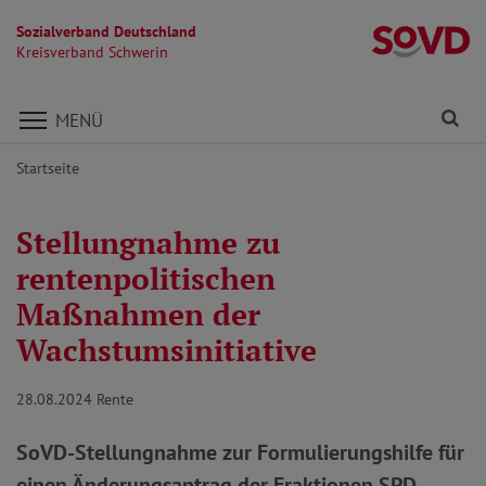
Sozialverband Deutschland
Kr
Kreisverband Schwerin
Direkt zu den Inhalten springen
Fi
MENÜ
Startseite
Stellungnahme zu
rentenpolitischen
Maßnahmen der
Wachstumsinitiative
28.08.2024
Rente
SoVD-Stellungnahme zur Formulierungshilfe für
einen Änderungsantrag der Fraktionen SPD,