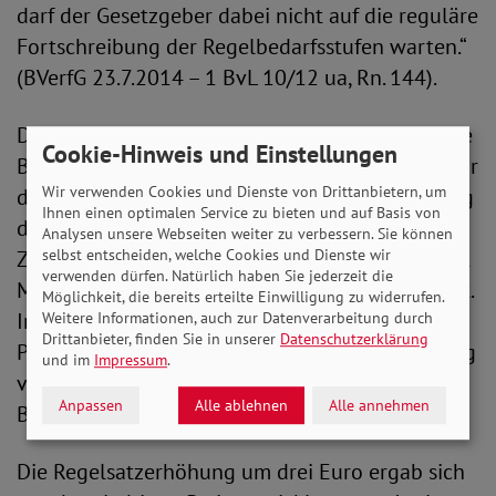
darf der Gesetzgeber dabei nicht auf die reguläre
Fortschreibung der Regelbedarfsstufen warten.“
(BVerfG 23.7.2014 – 1 BvL 10/12 ua, Rn. 144).
Das aber, so die beiden Sozialverbände, habe die
Cookie-Hinweis und Einstellungen
Bundesregierung getan, als sie die Regelsätze für
Wir verwenden Cookies und Dienste von Drittanbietern, um
die Grundsicherung im Alter und Hartz IV Anfang
Ihnen einen optimalen Service zu bieten und auf Basis von
des Jahres um nur 0,76 Prozent angehoben hat.
Analysen unsere Webseiten weiter zu verbessern. Sie können
Zu dieser Zeit stieg die Inflationsrate bereits seit
selbst entscheiden, welche Cookies und Dienste wir
verwenden dürfen. Natürlich haben Sie jederzeit die
Monaten und lag damals bei knapp fünf Prozent.
Möglichkeit, die bereits erteilte Einwilligung zu widerrufen.
Inzwischen ist sie auf fast acht Prozent (7,6
Weitere Informationen, auch zur Datenverarbeitung durch
Drittanbieter, finden Sie in unserer
Datenschutzerklärung
Prozent im Juni) gestiegen. „Die Bundesregierung
und im
Impressum
.
verstößt damit gegen die Vorgaben des
Anpassen
Alle ablehnen
Alle annehmen
Bundesverfassungsgerichts“, kritisiert Bauer.
Die Regelsatzerhöhung um drei Euro ergab sich