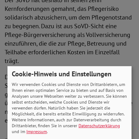
Der SoVD hat deshalb in seinen zehn
Kernforderungen gemahnt, das Pflegerisiko
solidarisch abzusichern, um dem Pflegenotstand
zu begegnen. Dazu ist aus SoVD-Sicht eine
Pflege-Bürgerversicherung als Vollversicherung
einzuführen, die die zur Pflege, Betreuung und
Teilhabe erforderlichen Kosten im Einzelfall
trägt.
Cookie-Hinweis und Einstellungen
Der Verband tritt dafür ein, dass die
Solidargemeinschaft die Kosten für ein solch
Wir verwenden Cookies und Dienste von Drittanbietern, um
Ihnen einen optimalen Service zu bieten und auf Basis von
gerechtes und leistungsfähiges Pflegesystem
Analysen unsere Webseiten weiter zu verbessern. Sie können
übernehmen soll. Leistungen der Hilfe zur Pflege
selbst entscheiden, welche Cookies und Dienste wir
verwenden dürfen. Natürlich haben Sie jederzeit die
nach dem SGB XII würden damit weitgehend
Möglichkeit, die bereits erteilte Einwilligung zu widerrufen.
entbehrlich.
Weitere Informationen, auch zur Datenverarbeitung durch
Drittanbieter, finden Sie in unserer
Datenschutzerklärung
und im
Impressum
.