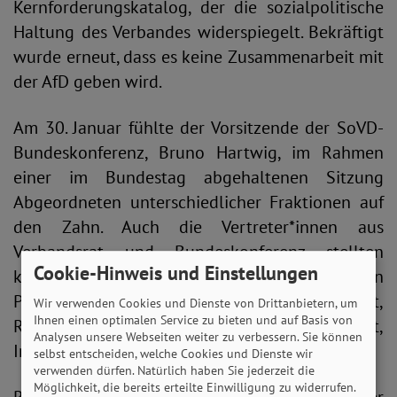
Kernforderungskatalog, der die sozialpolitische
Haltung des Verbandes widerspiegelt. Bekräftigt
wurde erneut, dass es keine Zusammenarbeit mit
der AfD geben wird.
Am 30. Januar fühlte der Vorsitzende der SoVD-
Bundeskonferenz, Bruno Hartwig, im Rahmen
einer im Bundestag abgehaltenen Sitzung
Abgeordneten unterschiedlicher Fraktionen auf
den Zahn. Auch die Vertreter*innen aus
Verbandsrat und Bundeskonferenz stellten
Cookie-Hinweis und Einstellungen
kritische Fragen zu den parteipolitischen
Positionen in Sachen Verteilungsgerechtigkeit,
Wir verwenden Cookies und Dienste von Drittanbietern, um
Ihnen einen optimalen Service zu bieten und auf Basis von
Rente, Armut, Pflegenotstand, Arbeitslosigkeit,
Analysen unsere Webseiten weiter zu verbessern. Sie können
Inklusion, Wohnungsmisere und Klimaschutz.
selbst entscheiden, welche Cookies und Dienste wir
verwenden dürfen. Natürlich haben Sie jederzeit die
Möglichkeit, die bereits erteilte Einwilligung zu widerrufen.