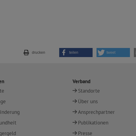
drucken
teilen
tweet
en
Verband
te
Standorte
ege
Über uns
inderung
Ansprechpartner
undheit
Publikationen
gergeld
Presse