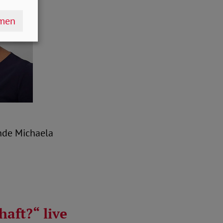
hmen
nde Michaela
haft?“ live