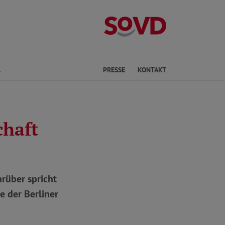
Kreisverband S
Finden
PRESSE
KONTAKT
chaft
arüber spricht
 der Berliner