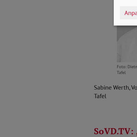
Anpa
Foto: Diet
Tafel
Sabine Werth, Vo
Tafel
SoVD.TV: „