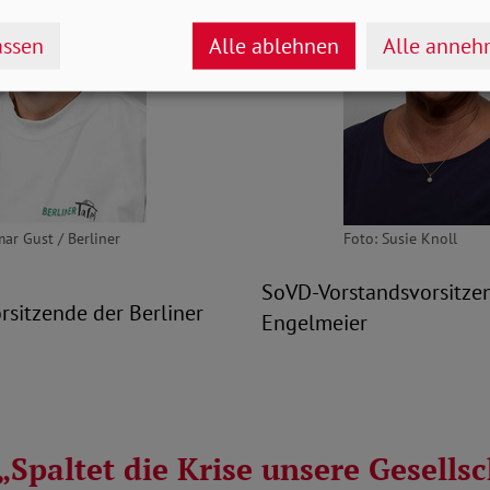
ssen
Alle ablehnen
Alle anne
mar Gust / Berliner
Foto: Susie Knoll
SoVD-Vorstandsvorsitze
rsitzende der Berliner
Engelmeier
Spaltet die Krise unsere Gesellsc