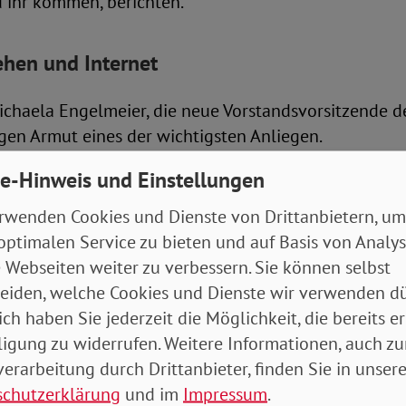
u ihr kommen, berichten.
ehen und Internet
Michaela Engelmeier, die neue Vorstandsvorsitzende de
gen Armut eines der wichtigsten Anliegen.
e-Hinweis und Einstellungen
n am 28. September bei SoVD.TV zum Thema: „Spaltet 
Die Sendung wird ab 13 Uhr live im Fernsehprogramm
rwenden Cookies und Dienste von Drittanbietern, um
age und Facebookseite des SoVD sowie im SoVD-You
optimalen Service zu bieten und auf Basis von Analy
 Webseiten weiter zu verbessern. Sie können selbst
eiden, welche Cookies und Dienste wir verwenden dü
ei SoVD.TV am 28. September
ich haben Sie jederzeit die Möglichkeit, die bereits er
ligung zu widerrufen. Weitere Informationen, auch zu
erarbeitung durch Drittanbieter, finden Sie in unsere
schutzerklärung
und im
Impressum
.