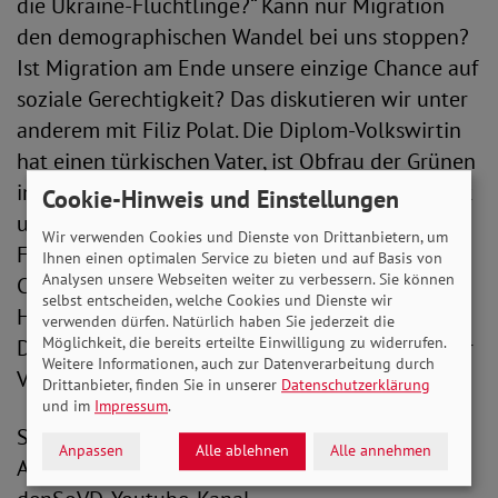
die Ukraine-Flüchtlinge?“ Kann nur Migration
den demographischen Wandel bei uns stoppen?
Ist Migration am Ende unsere einzige Chance auf
soziale Gerechtigkeit? Das diskutieren wir unter
anderem mit Filiz Polat. Die Diplom-Volkswirtin
hat einen türkischen Vater, ist Obfrau der Grünen
im Bundestagsausschuss für Inneres und Heimat
Cookie-Hinweis und Einstellungen
und parlamentarische Geschäftsführerin ihrer
Wir verwenden Cookies und Dienste von Drittanbietern, um
Fraktion. Mit dabei ist auch Prof. Dr. Lars
Ihnen einen optimalen Service zu bieten und auf Basis von
Analysen unsere Webseiten weiter zu verbessern. Sie können
Castellucci (SPD). Der Politikwissenschaftler und
selbst entscheiden, welche Cookies und Dienste wir
Hochschulprofessor ist seit 2013 Mitglied des
verwenden dürfen. Natürlich haben Sie jederzeit die
Möglichkeit, die bereits erteilte Einwilligung zu widerrufen.
Deutschen Bundestages und geschäftsführender
Weitere Informationen, auch zur Datenverarbeitung durch
Vorsitzender des Innenausschusses.
Drittanbieter, finden Sie in unserer
Datenschutzerklärung
und im
Impressum
.
SoVD.TV sehen Sie im Fernsehprogramm von
Anpassen
Alle ablehnen
Alle annehmen
Alex Berlin, über die Homepage des SoVD bzw.