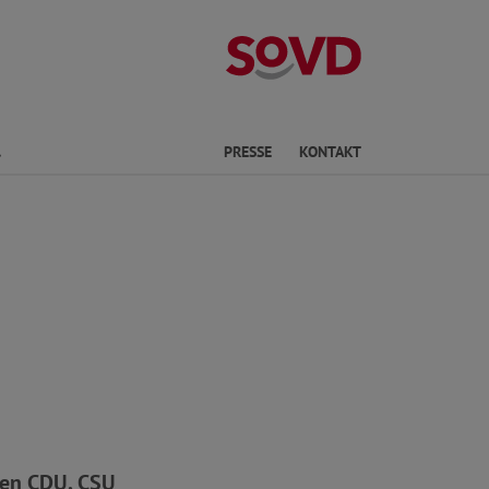
Kreisverband S
Finden
PRESSE
KONTAKT
e
hen CDU, CSU