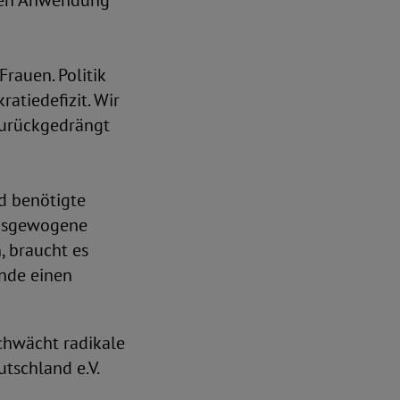
gten Anwendung
rauen. Politik
atiedefizit. Wir
zurückgedrängt
nd benötigte
ausgewogene
, braucht es
nde einen
schwächt radikale
tschland e.V.