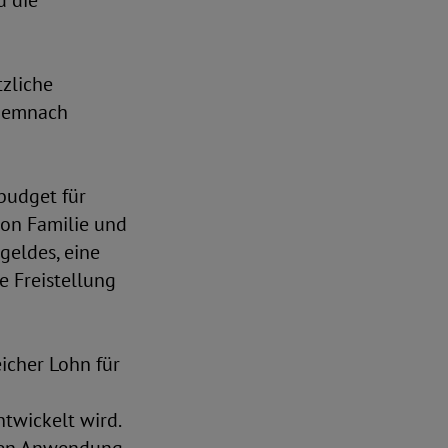
d die
tzliche
 demnach
budget für
von Familie und
geldes, eine
e Freistellung
icher Lohn für
twickelt wird.