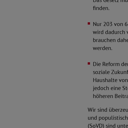
Das Gesetz mu
finden.
Nur 203 von 6
wird dadurch v
brauchen dahe
werden.
Die Reform der
soziale Zukun
Haushalte von
jedoch eine S
höheren Beitra
Wir sind überzeu
und populistisch
(SoVD) sind unte