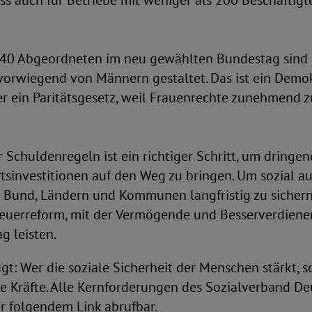
ss auch für Betriebe mit weniger als 200 Beschäfti
40 Abgeordneten im neu gewählten Bundestag sind F
orwiegend von Männern gestaltet. Das ist ein Demokr
r ein Paritätsgesetz, weil Frauenrechte zunehmend 
 Schuldenregeln ist ein richtiger Schritt, um dringe
ftsinvestitionen auf den Weg zu bringen. Um sozial 
 Bund, Ländern und Kommunen langfristig zu sichern
teuerreform, mit der Vermögende und Besserverdiene
g leisten.
gt: Wer die soziale Sicherheit der Menschen stärkt, 
e Kräfte. Alle Kernforderungen des Sozialverband Deu
r folgendem Link abrufbar.