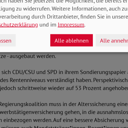
 Arbeitsagenturen, um wieder in Beschäftigung zu fi
ich haben Sie jederzeit die Möglichkeit, die bereits er
leistungen für Familien verbessert und zugänglicher
ligung zu widerrufen. Weitere Informationen, auch zu
 fünfte Kind in Armut aufwächst, ist nicht hinnehmbar
erarbeitung durch Drittanbieter, finden Sie in unsere
schutzerklärung
und im
Impressum
.
ushalte mit geringem Einkommen bei steigenden CO₂
che Technologien umsteigen können, müssen Förder
ssen
Alle ablehnen
Alle anne
eiligte geschaffen und klimaschonende Infrastruktur
e - ausgebaut werden.
ss sich CDU/CSU und SPD in ihrem Sondierungspapier 
 des Rentenniveaus verständigt haben. Perspektivisc
jedoch schrittweise wieder auf 53 Prozent angehobe
Regierungskoalition muss in der Alterssicherung eine
rwerbstätigenversicherung gehen, in die ausnahmslos
n einbezogen werden. Auf eine bessere Absicherung 