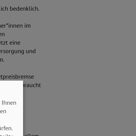
ich bedenklich.
ner*innen im
en
tzt eine
Versorgung und
m.
tpreisbremse
ußerdem braucht
ten
 Ihnen
sen
Teilhabe
statteten
rfen.