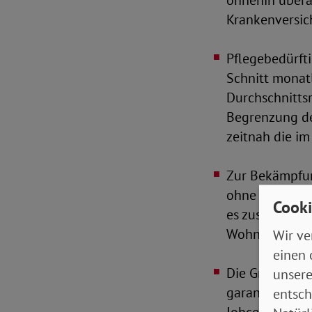
ohnehin übera
Krankenversic
Pflegebedürft
Schnitt monat
Durchschnittsr
Begrenzung de
zeitnah die i
Zur Bekämpfun
ohne Ausnahm
Cooki
es zusätzliche
Wohnungsbau
Wir ve
einen 
Die Grundsich
unsere
garantieren. A
entsch