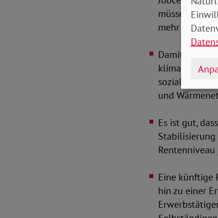
Jobcentern und
Natürl
müssen Sozial
Einwil
mehr als jedes
Datenv
Daten
Damit auch Ha
klimafreundli
Anpa
sozial Benacht
und Wärmenetz
Es ist gut, da
Stabilisierung
Rentenniveau 
Eine künftige 
hin zu einer E
Erwerbstätige