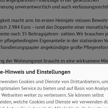
us angespannten Finanzlage in der gesetzlichen
herung unverantwortlich und auch verfassungsrechtl
igkeit macht arm. Im ersten Heimjahr müssen Bewoh
lich 2.984 Euro – rund das Doppelte einer monatlich
ente nach 35 Beitragsjahren - zahlen. Wir brauchen je
r pflegebedingten Eigenanteile in der stationären 
m Sondierungspapier angekündigte große Pflegerefor
g der Wohnungsnot braucht es eine wirksamere Mie
en und die konsequente Ahndung von Verstößen. A
e-Hinweis und Einstellungen
 Mittel für den staatlichen und gemeinwohlorientier
.
rwenden Cookies und Dienste von Drittanbietern, um
optimalen Service zu bieten und auf Basis von Analy
erung muss ein würdevolles Leben und echte soziale 
 Webseiten weiter zu verbessern. Sie können selbst
rbeitslose brauchen die Unterstützung von gut ausge
eiden, welche Cookies und Dienste wir verwenden dü