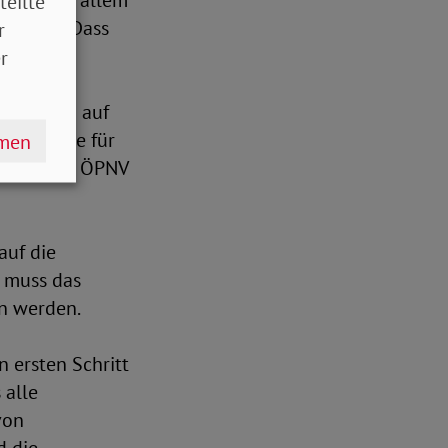
nden. Vor allem
teilte
 werden. Dass
r
.
r
-Preisen auf
programme für
hmen
 - wie der ÖPNV
auf die
h muss das
n werden.
n ersten Schritt
 alle
von