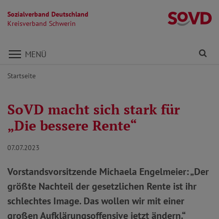
Sozialverband Deutschland
Kr
Kreisverband Schwerin
Direkt zu den Inhalten springen
Fi
MENÜ
Startseite
SoVD macht sich stark für
„Die bessere Rente“
07.07.2023
Vorstandsvorsitzende Michaela Engelmeier: „Der
größte Nachteil der gesetzlichen Rente ist ihr
schlechtes Image. Das wollen wir mit einer
großen Aufklärungsoffensive jetzt ändern.“