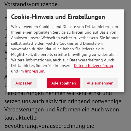
Vorstandsvorsitzende.
Cookie-Hinweis und Einstellungen
Dafür hat der SoVD eine eigene Homepage
eingerichtet:
www.diebessererente.de
! Über
Wir verwenden Cookies und Dienste von Drittanbietern, um
Ihnen einen optimalen Service zu bieten und auf Basis von
die Social-Media-Kanäle wird diese Seite unter
Analysen unsere Webseiten weiter zu verbessern. Sie können
dem Hashtag #diebessererente flankiert und der
selbst entscheiden, welche Cookies und Dienste wir
verwenden dürfen. Natürlich haben Sie jederzeit die
Verband geht in die Diskussion mit seinen
Möglichkeit, die bereits erteilte Einwilligung zu widerrufen.
Followern und seinen Mitgliedern. Denn auch
Weitere Informationen, auch zur Datenverarbeitung durch
Drittanbieter, finden Sie in unserer
Datenschutzerklärung
hier gibt es durchaus Kritik an bestimmten
und im
Impressum
.
Ausgestaltungen der gesetzlichen Rente und
Anpassen
Alle ablehnen
Alle annehmen
teilweise zu niedrigen Renten. „Diese
Einschätzungen nehmen wir sehr ernst und
setzen uns auch aktiv für dringend notwendige
Verbesserungen und Reformen ein. Auch wenn
laut aktueller
Bevölkerungsvorausberechnung die