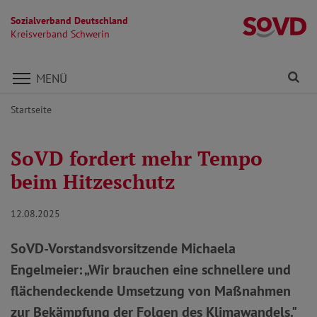
Sozialverband Deutschland
Kr
Kreisverband Schwerin
Direkt zu den Inhalten springen
Fi
MENÜ
Startseite
SoVD fordert mehr Tempo
beim Hitzeschutz
12.08.2025
SoVD-Vorstandsvorsitzende Michaela
Engelmeier: „Wir brauchen eine schnellere und
flächendeckende Umsetzung von Maßnahmen
zur Bekämpfung der Folgen des Klimawandels."