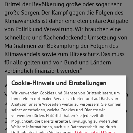
Drittel der Bevölkerung große oder sogar sehr
große Sorgen. Der Kampf gegen die Folgen des
Klimawandels ist daher eine elementare Aufgabe
von Politik und Verwaltung. Wir brauchen eine
schnellere und flächendeckende Umsetzung von
Maßnahmen zur Bekämpfung der Folgen des
Klimawandels sowie zum Hitzeschutz. Das muss
für alle gelten und von Bund und Ländern
verbindlich finanziert werden.“
Cookie-Hinweis und Einstellungen
Alles andere hätte aus Sicht der
Wir verwenden Cookies und Dienste von Drittanbietern, um
Vorstandsvorsitzenden fatale Folgen. „Seit Jahren
Ihnen einen optimalen Service zu bieten und auf Basis von
sterben durch die Hitze jedes Jahr in
Analysen unsere Webseiten weiter zu verbessern. Sie können
Deutschland mehrere Tausend Menschen. Unsere
selbst entscheiden, welche Cookies und Dienste wir
verwenden dürfen. Natürlich haben Sie jederzeit die
gesamte Gesellschaft und unsere Infrastruktur
Möglichkeit, die bereits erteilte Einwilligung zu widerrufen.
sind schlichtweg nicht auf extrem heiße
Weitere Informationen, auch zur Datenverarbeitung durch
Drittanbieter, finden Sie in unserer
Datenschutzerklärung