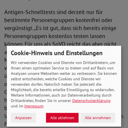
Antigen-Schnelltests sind derzeit nur für
bestimmte Personengruppen kostenfrei oder
vergünstigt. „Es ist gut, dass sich bereits einige
Personengruppen kostenlos testen lassen
können. Für uns als SoVD reicht das aber nicht
aus. Der finanzielle Druck ist schon lange in der
Cookie-Hinweis und Einstellungen
Mitte der Gesellschaft angekommen. Es ist
Wir verwenden Cookies und Dienste von Drittanbietern, um
vollkommen inakzeptabel, dass Menschen sich
Ihnen einen optimalen Service zu bieten und auf Basis von
Analysen unsere Webseiten weiter zu verbessern. Sie können
überlegen müssen, ob sie Lebensmittel kaufen
selbst entscheiden, welche Cookies und Dienste wir
oder sich testen lassen. Der Schutz der
verwenden dürfen. Natürlich haben Sie jederzeit die
Möglichkeit, die bereits erteilte Einwilligung zu widerrufen.
Gesundheit muss oberste Priorität haben. Je
Weitere Informationen, auch zur Datenverarbeitung durch
höher die Dunkelziffer ist, desto mehr werden
Drittanbieter, finden Sie in unserer
Datenschutzerklärung
und im
Impressum
.
beispielsweise Menschen, die sich nicht impfen
lassen können, dazu gezwungen sich zu isolieren.
Anpassen
Alle ablehnen
Alle annehmen
Für uns als SoVD ist das nicht hinnehmbar“,