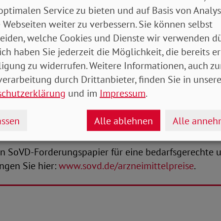
gaben und damit zur Reduzierung der Kosten der ges
optimalen Service zu bieten und auf Basis von Analy
rung sowie für eine bessere Versorgung. "Wir forder
 Webseiten weiter zu verbessern. Sie können selbst
 Arzneimittelmarktneuordnungsgesetzes. Außerdem s
eiden, welche Cookies und Dienste wir verwenden dü
 Qualität und Wirtschaftlichkeit der Versorgung die
ich haben Sie jederzeit die Möglichkeit, die bereits er
r unwirksamen Arzneimitteln durch Einführung einer 
ligung zu widerrufen. Weitere Informationen, auch zu
. Zur finanziellen Entlastung von privaten Haushalt
erarbeitung durch Drittanbieter, finden Sie in unsere
ems halten wir auch die Senkung der Mehrwertsteue
schutzerklärung
und im
Impressum
.
n 19 auf sieben Prozent für notwendig. Zudem müssen
 Arzneimittel abgeschafft werden, was insbesondere 
ssen
Alle ablehnen
Alle anne
ntlasten würde“, so Engelen-Kefer.
 SoVD-Forderungspapier für eine bedarfsgerechte u
ngen Sie hier:
www.sovd.de/arzneimittelpreise
.