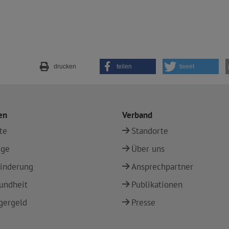
drucken
teilen
tweet
en
Verband
te
Standorte
ege
Über uns
inderung
Ansprechpartner
undheit
Publikationen
gergeld
Presse