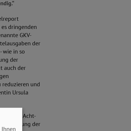
ndig.“
elreport
s es dringenden
enannte GKV-
ttelausgaben der
- wie in so
ung der
t auch der
igen
 reduzieren und
entin Ursula
and einen Acht-
r Begrenzung der
 Ihnen