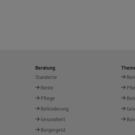
Beratung
Them
Standorte
Ren
Rente
Pfl
Pflege
Beh
Behinderung
Ges
Gesundheit
Bür
Bürgergeld