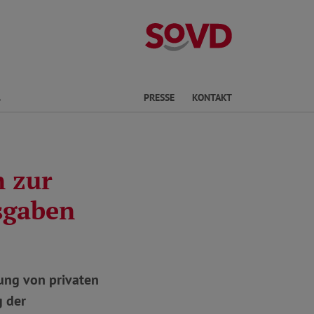
Kreisverband S
Finden
PRESSE
KONTAKT
 zur
sgaben
tung von privaten
g der