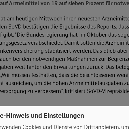
uf Arzneimittel von 19 auf sieben Prozent für notwe
at am heutigen Mittwoch ihren neuesten Arzneimitt
 den SoVD bestätigen die Ergebnisse des Reports, das
 gibt. "Die Bundesregierung hat im Oktober das sog
rungsgesetz verabschiedet. Damit sollen die Arzneimi
nkenversicherung stabilisiert werden. Das blieb aber 
- auch bei den notwendigen Maßnahmen zur Begrenz
gaben weit hinter den Erwartungen zurück. Das beleg
 „Wir müssen festhalten, dass die beschlossenen wen
 ausreichen, um die hohen Arzneimittelausgaben zu
versorgung zu verbessern", kritisiert SoVD-Vizepräsid
 dringend langfristige Lösungen. Dafür hat der Verb
e-Hinweis und Einstellungen
gelegt. Dieser Plan enthält konkrete Maßnahmen zu
rwenden Cookies und Dienste von Drittanbietern, um