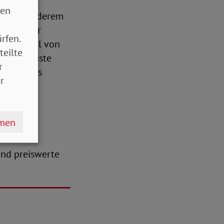
etzlichen
sen
n unter anderem
ollten zur
rfen.
 hohe Zahl von
teilte
Positivliste
r
en und des
r
r auf
 die
sozial
hmen
nd preiswerte