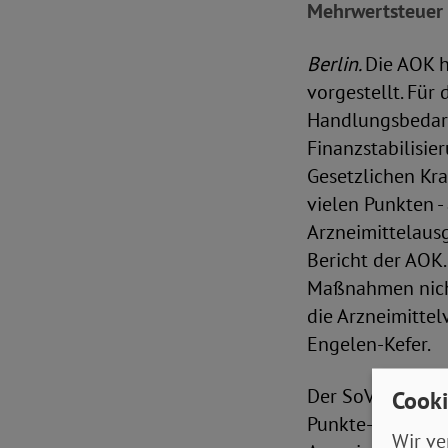
Mehrwertsteuer a
Berlin.
Die AOK h
vorgestellt. Für
Handlungsbedarf
Finanzstabilisie
Gesetzlichen Kra
vielen Punkten 
Arzneimittelaus
Bericht der AOK.
Maßnahmen nicht
die Arzneimittel
Engelen-Kefer.
Der SoVD fordert
Cooki
Punkte-Plan vor
Wir ve