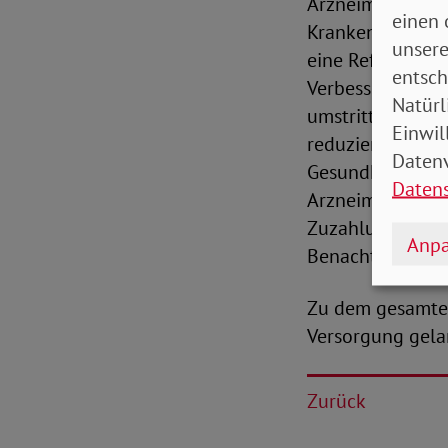
Arzneimittelaus
einen 
Krankenversiche
unsere
eine Reform des
entsch
Verbesserung der
Natürl
umstrittenen ode
Einwil
reduziert werden
Datenv
Gesundheitssyst
Daten
Arzneimittel vo
Zuzahlungen für
Anpa
Benachteiligte e
Zu dem gesamten
Versorgung gela
Zurück