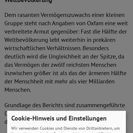
Dem rasanten Vermögenszuwachs einer kleinen
Gruppe steht nach Angaben von Oxfam eine weit
verbreitete Armut gegenüber: Fast die Hälfte der
Weltbevölkerung lebt weiterhin in prekären
wirtschaftlichen Verhältnissen. Besonders
deutlich wird die Ungleichheit an der Spitze, da
das Vermögen der zwölf reichsten Menschen
inzwischen größer ist als das der ärmeren Hälfte
der Menschheit mit mehr als vier Milliarden
Menschen.
Grundlage des Berichts sind zusammengeführte
Daten unter anderem aus Vermögensrankings,
Cookie-Hinweis und Einstellungen
der Weltbank und dem Weltvermögensreport.
Wir verwenden Cookies und Dienste von Drittanbietern, um