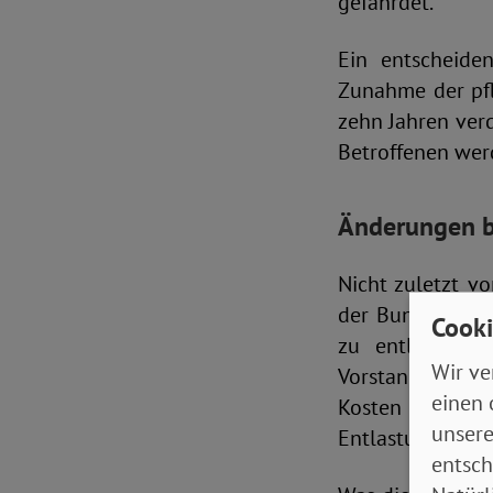
gefährdet.
Ein entscheide
Zunahme der pfl
zehn Jahren verd
Betroffenen wer
Änderungen b
Nicht zuletzt v
der Bundesregie
Cooki
zu entlasten, 
Wir ve
Vorstandsvorsi
einen 
Kosten der Schw
unsere
Entlastungen ver
entsch