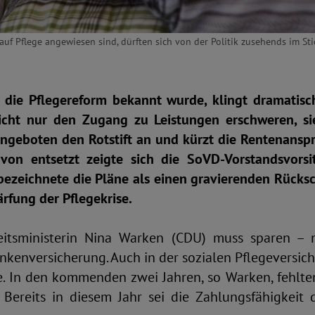
uf Pflege angewiesen sind, dürften sich von der Politik zusehends im Sti
 die Pflegereform bekannt wurde, klingt dramatisc
cht nur den Zugang zu Leistungen erschweren, si
ngeboten den Rotstift an und kürzt die Rentenansp
von entsetzt zeigte sich die SoVD-Vorstandsvors
bezeichnete die Pläne als einen gravierenden Rücks
ärfung der Pflegekrise.
itsministerin Nina Warken (CDU) muss sparen – n
nkenversicherung. Auch in der sozialen Pflegeversich
ke. In den kommenden zwei Jahren, so Warken, fehlte
. Bereits in diesem Jahr sei die Zahlungsfähigkeit 