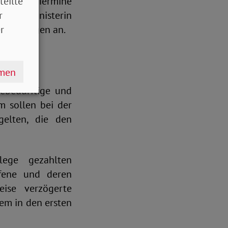
teilte
er wurden Termine
r
ndheitsministerin
r
Belastungen an.
hmen
gebedürftige und
m sollen bei der
gelten, die den
lege gezahlten
ffene und deren
ise verzögerte
lem in den ersten