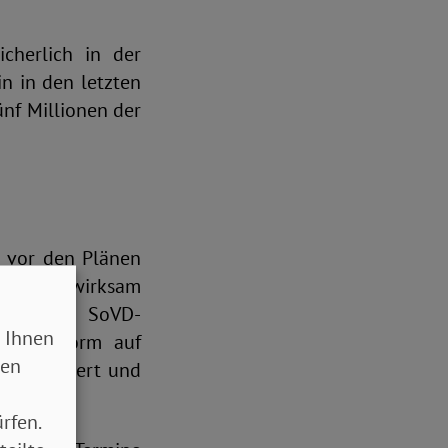
cherlich in der
n in den letzten
ünf Millionen der
h vor den Plänen
 endlich wirksam
tern. Die SoVD-
 Ihnen
eine Reform auf
sen
ge erschwert und
rfen.