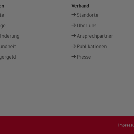
en
Verband
te
Standorte
ege
Über uns
inderung
Ansprechpartner
undheit
Publikationen
gergeld
Presse
Impress