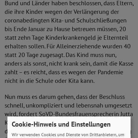
Bund und Länder haben beschlossen, dass Eltern,
die ihre Kinder wegen der Verlängerung der
coronabedingten Kita- und Schulschließungen
bis Ende Januar zu Hause betreuen müssen, 20
statt zehn Tage Kinderkrankengeld je Elternteil
erhalten sollen. Für Alleinerziehende wurden 40
statt 20 Tage zugesagt. Das Kind muss nun,
anders als sonst, nicht krank sein, damit die Kasse
zahlt – es reicht, dass es wegen der Pandemie
nicht in die Schule oder Kita kann.
Nun muss es darum gehen, dass der Beschluss
schnell, unkompliziert und lebensnah umgesetzt
wird, fordert SoVD-Bundesfrauensprecherin Jutta
König. „Der Lockdown im Frühjahr hat gezeigt,
Cookie-Hinweis und Einstellungen
dass Hausunterricht und fehlende Notbetreuung
Wir verwenden Cookies und Dienste von Drittanbietern, um