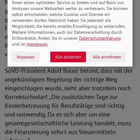
für Kinder, insbesondere zulasten von Frauen
Ihnen einen optimalen Service zu bieten und auf Basis von
Analysen unsere Webseiten weiter zu verbessern. Sie können
geht. Wir brauchen schnelle und unkomplizierte
selbst entscheiden, welche Cookies und Dienste wir
gesetzliche Regelungen, die verhindern, dass
verwenden dürfen. Natürlich haben Sie jederzeit die
Möglichkeit, die bereits erteilte Einwilligung zu widerrufen.
Frauen ihren Beruf aufgeben müssen. Wenn uns
Weitere Informationen, auch zur Datenverarbeitung durch
das nicht gelingt, drohen wir wieder in alte
Drittanbieter, finden Sie in unserer
Datenschutzerklärung
und im
Impressum
.
Rollenmuster zurückzufallen, und das gilt es zu
verhindern.“
Anpassen
Alle ablehnen
Alle annehmen
SoVD-Präsident Adolf Bauer betont, dass mit der
angekündigten Regelung der richtige Weg
eingeschlagen wurde, sieht aber trotzdem noch
Korrekturbedarf. „Die zusätzlichen Tage zur
Kinderbetreuung für Berufstätige sind richtig
und notwendig. Da es sich aber um eine
gesamtgesellschaftliche Leistung handelt, muss
die Finanzierung sofort aus Steuermitteln