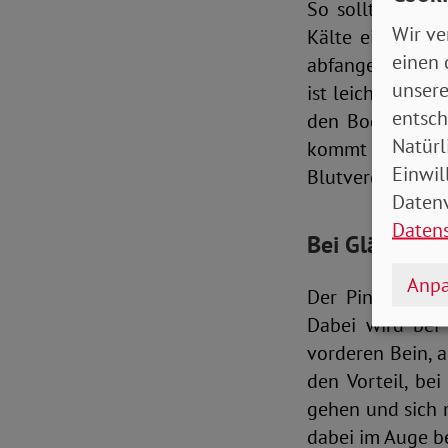
So sollten die 
Wir ve
Kälte einladend
einen 
abfangen. Ein Te
unsere
ist leichter zu
entsch
den Boden zu sc
Natürl
kommt – insbe
Einwil
Blutverdünner 
Datenv
Daten
Bei Glätte Sch
Anpa
Der Pinguin-Gan
Dabei wird bei
vorderen Bein, a
den Vorteil, be
gehen und sich 
dabei im Auge be