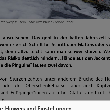
unterwegs zu sein. Foto: Uwe Bauer / Adobe Stock
t ausrutschen! Das geht in der kalten Jahreszeit
wenn sie sich Schritt für Schritt über Glatteis oder
ht, denn allzu leicht kann man schwer stürzen. We
 das Risiko deutlich mindern. „Hände aus den Jacke
e die Pinguine“ lauten zwei davon.
von Stürzen zählen unter anderem Brüche des Ha
 oder des Oberschenkelhalses, aber auch Kopfve
 sind Fußgänger*innen auch bei Glatteis und ruts
egs.
e-Hinweis und Einstellungen