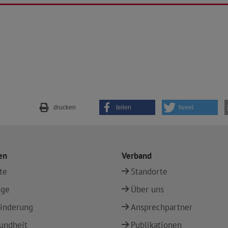
drucken
teilen
tweet
en
Verband
te
Standorte
ege
Über uns
inderung
Ansprechpartner
undheit
Publikationen