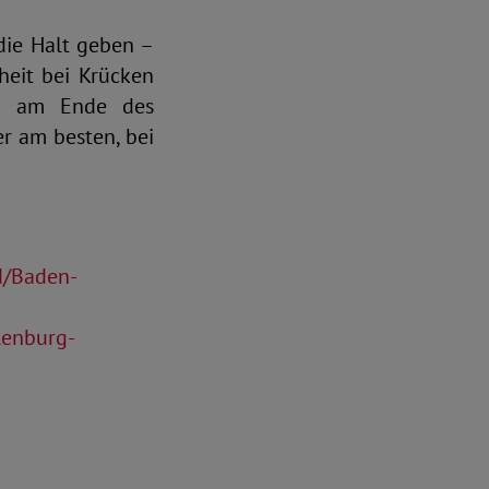
die Halt geben –
heit bei Krücken
ch am Ende des
er am besten, bei
d/Baden-
lenburg-