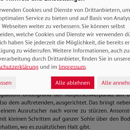
Hände raus aus den Jacken- und Hosentaschen, au
rwenden Cookies und Dienste von Drittanbietern, um
 ist. Mit freien Händen kann man sich im Falle eine
optimalen Service zu bieten und auf Basis von Analy
il der Sturzenergie wird somit abgeleitet, und ein
 Webseiten weiter zu verbessern. Sie können selbst
 behandeln als ein Schädel-Hirn-Trauma. Ungebremst 
eiden, welche Cookies und Dienste wir verwenden dü
hlagen, kann lebensgefährlich sein, wenn es zu i
ich haben Sie jederzeit die Möglichkeit, die bereits er
sondere für Menschen, die aufgrund von He
ligung zu widerrufen. Weitere Informationen, auch zu
einnehmen.
erarbeitung durch Drittanbieter, finden Sie in unsere
schutzerklärung
und im
Impressum
.
uhe mit Profil tragen
ssen
Alle ablehnen
Alle anne
g reduziert die Gefahr, dass es überhaupt zu ei
 glattem Untergrund der Körperschwerpunkt am 
lso dem auftretenden, ausgerichtet. Das bringt nebe
i einem Ausrutscher nach vorne zu stürzen. Ansonst
mit kleinen Schritten auf ganzer Sohle über den Bo
halten, wo es zusätzlichen Halt gibt.