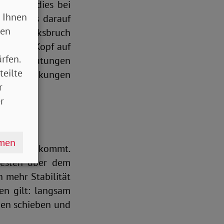
ch wenn dies bei
 Ihnen
s Sturzes darauf
sen
 Handgelenksbruch
mit dem Kopf auf
rfen.
nneren Blutungen
teilte
rzerkrankungen
r
r
hmen
nem Sturz kommt.
besten über dem
n mehr Stabilität
en gilt: langsam
den schieben und