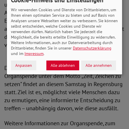
Cookie-Hinweis und Einstellungen
umfassender Aufklärung und respektvoller
Wir verwenden Cookies und Dienste von Drittanbietern, um
Auseinandersetzung mit dem Thema. Michaela
Ihnen einen optimalen Service zu bieten und auf Basis von
Engelmeier: „Organspende muss als das
Analysen unsere Webseiten weiter zu verbessern. Sie können
selbst entscheiden, welche Cookies und Dienste wir
anerkannt werden, was sie ist: Ein selbstloser Akt
verwenden dürfen. Natürlich haben Sie jederzeit die
der Nächstenliebe. Wer sich dafür entscheidet,
Möglichkeit, die bereits erteilte Einwilligung zu widerrufen.
Weitere Informationen, auch zur Datenverarbeitung durch
verdient unser aller Dank und unseren Respekt.“
Drittanbieter, finden Sie in unserer
Datenschutzerklärung
und im
Impressum
.
Anpassen
Alle ablehnen
Alle annehmen
Die zentrale Veranstaltung zum Tag der
Organspende unter dem Motto „Zeit, Zeichen zu
setzen" findet an diesem Samstag in Regensburg
statt. Ziel ist es, möglichst viele Menschen dazu
zu ermutigen, eine informierte Entscheidung zu
treffen – unabhängig davon, wie diese ausfällt.
Weitere Informationen zur Organspende, zum