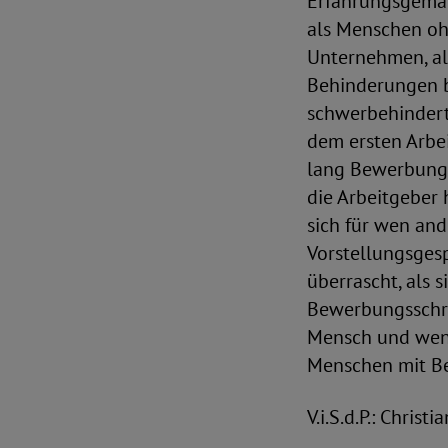
Erfahrungsgemäß
als Menschen oh
Unternehmen, als
Behinderungen be
schwerbehindert 
dem ersten Arbei
lang Bewerbunge
die Arbeitgeber 
sich für wen an
Vorstellungsgesp
überrascht, als 
Bewerbungsschrei
Mensch und weni
Menschen mit Be
V.i.S.d.P.: Christ