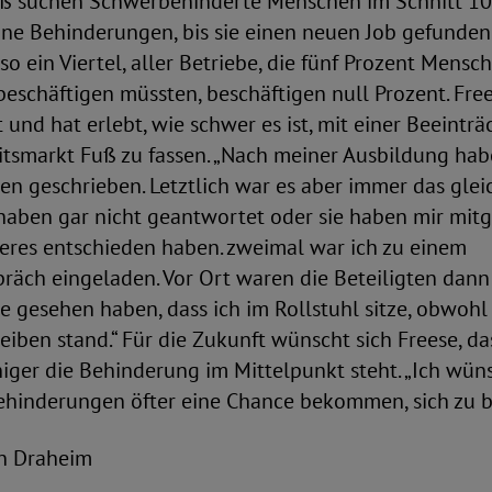
 suchen Schwerbehinderte Menschen im Schnitt 10
ne Behinderungen, bis sie einen neuen Job gefunden
o ein Viertel, aller Betriebe, die fünf Prozent Mensc
schäftigen müssten, beschäftigen null Prozent. Frees
und hat erlebt, wie schwer es ist, mit einer Beeinträ
tsmarkt Fuß zu fassen. „Nach meiner Ausbildung habe
n geschrieben. Letztlich war es aber immer das glei
haben gar nicht geantwortet oder sie haben mir mitget
deres entschieden haben. zweimal war ich zu einem
räch eingeladen. Vor Ort waren die Beteiligten dann
sie gesehen haben, dass ich im Rollstuhl sitze, obwohl
ben stand.“ Für die Zukunft wünscht sich Freese, da
ger die Behinderung im Mittelpunkt steht. „Ich wüns
hinderungen öfter eine Chance bekommen, sich zu b
ian Draheim