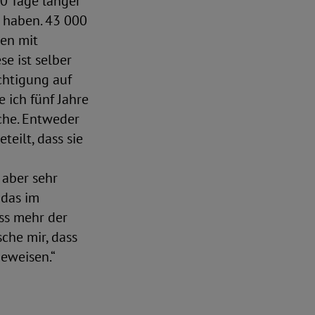
0 Tage länger
 haben. 43 000
hen mit
e ist selber
chtigung auf
 ich fünf Jahre
che. Entweder
eilt, dass sie
 aber sehr
 das im
ss mehr der
che mir, dass
eweisen.“