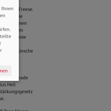
 Ihnen
ebastian Freese.
sen
it und ohne
 vergangenen
rfen.
SoVD jungen
teilte
ona-Pandemie
r
erade die
r
an. Hier wünsche
hmen
 mehr
züglich gerade
tus Heil
stärkungsgesetz
se.