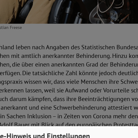
tian Freese
chland leben nach Angaben des Statistischen Bundes
hen mit amtlich anerkannter Behinderung. Hinzu k
hen, die über einen anerkannten Grad der Behinderu
erfügen. Die tatsächliche Zahl könnte jedoch deutlic
ngspraxis wissen wir, dass viele Menschen ihre Schw
anerkennen lassen, weil sie Aufwand oder Vorurteile 
uch darum kämpfen, dass ihre Beeinträchtigungen v
anerkannt und eine Schwerbehinderung attestiert wir
 in Sachen Inklusion – in Zeiten von Corona mehr denn
dolf Bauer mit Blick auf den europäischen Protestta
von Menschen mit Behinderungen am 5. Mai.
e-Hinweis und Einstellungen