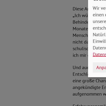
Wir ve
Diese Ansicht te
einen 
„
Ich wünsche mi
unsere
Behinderungen v
entsch
Monate haben seh
Natürl
Menschen eine S
Einwil
nicht dazu führt
Datenv
schulische Inklu
Daten
ich mir ganz klar
Anpa
Und auch beim T
Entschlossenheit
eine große Chanc
angekündigte Er
aufgenommen wurd