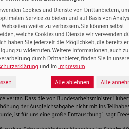
rwenden Cookies und Dienste von Drittanbietern, um
ilt auch der 1. Bundesvorsitzende der SoVD-Jugend, S
optimalen Service zu bieten und auf Basis von Analy
r, dass die Belange von Kindern und Jugendlichen m
 Webseiten weiter zu verbessern. Sie können selbst
on der Politik endlich ernst genommen werden. Die
eiden, welche Cookies und Dienste wir verwenden dü
r deutlich gezeigt, wie wichtig es ist, dass wir als 
ich haben Sie jederzeit die Möglichkeit, die bereits er
timme geben. Vor allem hoffe ich aber, dass die Cor
ligung zu widerrufen. Weitere Informationen, auch zu
, dass am Ende beim Thema Inklusion gespart wird. G
erarbeitung durch Drittanbieter, finden Sie in unsere
sion ging schon vor Corona nur sehr schleppend vor
schutzerklärung
und im
Impressum
.
 ein deutliches politisches Signal.“
ssen
Alle ablehnen
Alle anne
hema Teilhabe am Arbeitsleben wünscht sich Freese
 der Politik. „Leider hat die Bundesregierung diesbe
e vertan. Dass die von Bundesarbeitsminister Huber
höhung der Ausgleichsabgabe nicht mit ins Teilhabe
e, ist für uns eine große Enttäuschung“, sagt Free