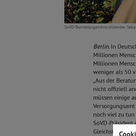
SoVD-Bundesjugendvorsitzender Sebas
Berlin
. In Deuts
Millionen Mensc
Millionen Mensc
weniger als 50 v
„Aus der Beratu
nicht offiziell 
müssen einige a
Versorgungsamt 
noch viel zu tun
SoVD-Präsident A
Gleichstellung 
Cooki