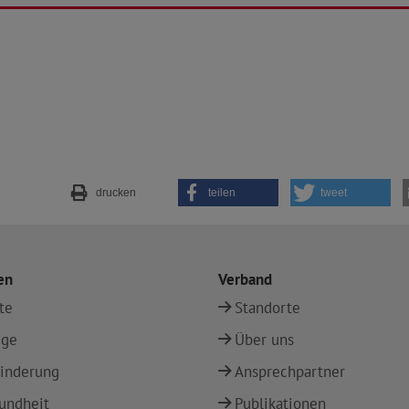
drucken
teilen
tweet
en
Verband
te
Standorte
ege
Über uns
inderung
Ansprechpartner
undheit
Publikationen