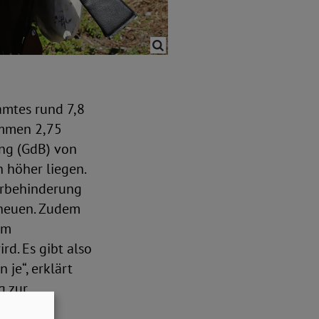
amtes rund 7,8
ommen 2,75
ng (GdB) von
h höher liegen.
erbehinderung
scheuen. Zudem
om
d. Es gibt also
 je“, erklärt
g zur