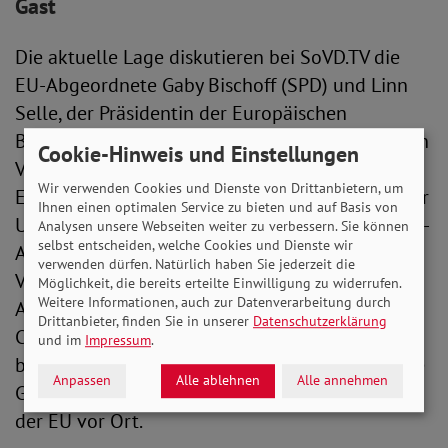
Gast
Die aktuelle Lage diskutieren bei SoVD.TV die
EU-Abgeordnete Gaby Bischoff (SPD) und Linn
Selle, der Präsidentin der Europäischen
Bewegung Deutschland. Für den SoVD ist dessen
Cookie-Hinweis und Einstellungen
Vizepräsidentin und EU-Beauftragte Ursula
Wir verwenden Cookies und Dienste von Drittanbietern, um
Engelen-Kefer dabei. Die Runde komplettiert der
Ihnen einen optimalen Service zu bieten und auf Basis von
Ukraine-Experte Elmar Brok. Der langjährige EU-
Analysen unsere Webseiten weiter zu verbessern. Sie können
selbst entscheiden, welche Cookies und Dienste wir
Abgeordnete war dort unter anderem
verwenden dürfen. Natürlich haben Sie jederzeit die
Vorsitzender des Ausschusses für Auswärtige
Möglichkeit, die bereits erteilte Einwilligung zu widerrufen.
Weitere Informationen, auch zur Datenverarbeitung durch
Angelegenheiten und ist Vizepräsident der
Drittanbieter, finden Sie in unserer
Datenschutzerklärung
Christlich Demokratischen Internationale. Schon
und im
Impressum
.
bei der letzten großen Ukrainekrise rund um die
Anpassen
Alle ablehnen
Alle annehmen
Geschehnisse am Maidan war er oft im Auftrag
der EU vor Ort.