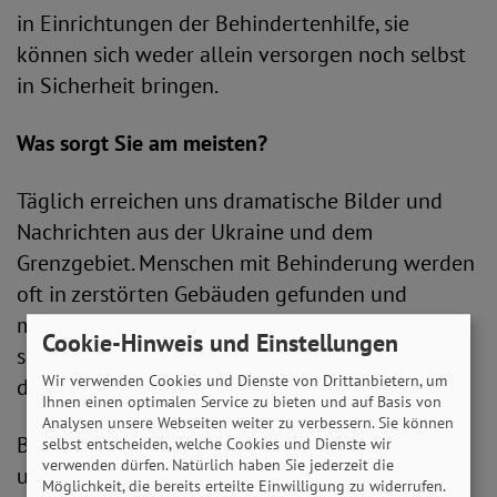
in Einrichtungen der Behindertenhilfe, sie
können sich weder allein versorgen noch selbst
in Sicherheit bringen.
Was sorgt Sie am meisten?
Täglich erreichen uns dramatische Bilder und
Nachrichten aus der Ukraine und dem
Grenzgebiet. Menschen mit Behinderung werden
oft in zerstörten Gebäuden gefunden und
müssen geborgen werden. Die Versorgung ist
Cookie-Hinweis und Einstellungen
schwierig und meistens ist die Barrierefreiheit in
Wir verwenden Cookies und Dienste von Drittanbietern, um
den Notunterkünften nicht gegeben.
Ihnen einen optimalen Service zu bieten und auf Basis von
Analysen unsere Webseiten weiter zu verbessern. Sie können
Bei Menschen mit kognitiven Einschränkungen
selbst entscheiden, welche Cookies und Dienste wir
verwenden dürfen. Natürlich haben Sie jederzeit die
und psychischen Erkrankungen wiegt das
Möglichkeit, die bereits erteilte Einwilligung zu widerrufen.