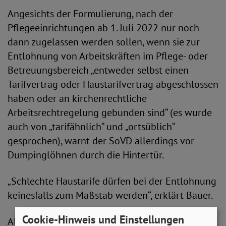
Angesichts der Formulierung, nach der
Pflegeeinrichtungen ab 1. Juli 2022 nur noch
dann zugelassen werden sollen, wenn sie zur
Entlohnung von Arbeitskräften im Pflege- oder
Betreuungsbereich „entweder selbst einen
Tarifvertrag oder Haustarifvertrag abgeschlossen
haben oder an kirchenrechtliche
Arbeitsrechtregelung gebunden sind“ (es wurde
auch von „tarifähnlich“ und „ortsüblich“
gesprochen), warnt der SoVD allerdings vor
Dumpinglöhnen durch die Hintertür.
„Schlechte Haustarife dürfen bei der Entlohnung
keinesfalls zum Maßstab werden“, erklärt Bauer.
Cookie-Hinweis und Einstellungen
Als Interessenverband für pflegebedürftige