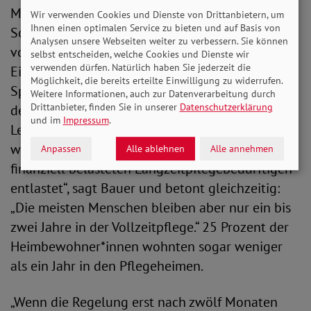
Menschen und deren Angehörige ist es für den
Wir verwenden Cookies und Dienste von Drittanbietern, um
Ihnen einen optimalen Service zu bieten und auf Basis von
SoVD besonders wichtig, dass Pflegebedürftige
Analysen unsere Webseiten weiter zu verbessern. Sie können
vor höheren Kosten durch steigende
selbst entscheiden, welche Cookies und Dienste wir
verwenden dürfen. Natürlich haben Sie jederzeit die
Eigenanteile geschützt werden. Die Vorschläge
Möglichkeit, die bereits erteilte Einwilligung zu widerrufen.
Spahns greifen jedoch an dieser Stelle aus Sicht
Weitere Informationen, auch zur Datenverarbeitung durch
Drittanbieter, finden Sie in unserer
Datenschutzerklärung
des Verbandes zu kurz. „Durch
und im
Impressum
.
Leistungszuschläge in der vollstationären Pflege
werden zwar die in besonders hohem Maße
Anpassen
Alle ablehnen
Alle annehmen
finanziell belasteten Langzeitpflegebedürftigen
entlastet“, sagt Bauer und betont gleichzeitig:
„Die meisten Menschen bleiben aber nur ein bis
zwei Jahre in der Vollzeitpflege.“ 25 Prozent der
Heimbewohner*innen wohnten sogar weniger
als ein Jahr in den Pflegeheimen.
„Wenn die Regelung erst nach zwölf Monaten