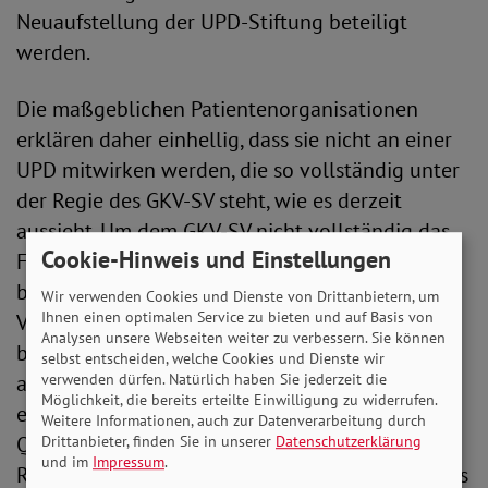
Neuaufstellung der UPD-Stiftung beteiligt
werden.
Die maßgeblichen Patientenorganisationen
erklären daher einhellig, dass sie nicht an einer
UPD mitwirken werden, die so vollständig unter
der Regie des GKV-SV steht, wie es derzeit
aussieht. Um dem GKV-SV nicht vollständig das
Cookie-Hinweis und Einstellungen
Feld zu überlassen, werden sie aber nicht auf ihr
bisher zugestandenes Recht verzichten, den
Wir verwenden Cookies und Dienste von Drittanbietern, um
Ihnen einen optimalen Service zu bieten und auf Basis von
Vorstand vorzuschlagen. Sie sind auch weiterhin
Analysen unsere Webseiten weiter zu verbessern. Sie können
bereit, eine unabhängige Beratungsarbeit auf
selbst entscheiden, welche Cookies und Dienste wir
allen Ebenen maßgeblich mitzugestalten und
verwenden dürfen. Natürlich haben Sie jederzeit die
Möglichkeit, die bereits erteilte Einwilligung zu widerrufen.
eine öffentlich begleitete transparente
Weitere Informationen, auch zur Datenverarbeitung durch
Qualitätsentwicklung im Sinne der
Drittanbieter, finden Sie in unserer
Datenschutzerklärung
und im
Impressum
.
Ratsuchenden zu gewährleisten. Dazu braucht es