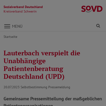
Sozialverband Deutschland
Kr
Kreisverband Schwerin
Direkt zu den Inhalten springen
Fi
MENÜ
Startseite
Lauterbach verspielt die
Unabhängige
Patientenberatung
Deutschland (UPD)
20.07.2023
Selbstbestimmung Pressemeldung
Gemeinsame Pressemitteilung der maßgeblichen
Patientenorganisationen