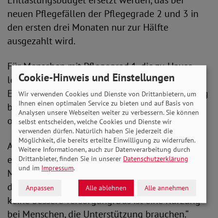
Entlastungsbudget ersetzt werden, das bei
neuen Pflegefällen der Pflegegrade 2 und 3 in
den ersten drei Monaten nur zur Hälfte
ausgezahlt wird.
Für Menschen mit Pflegegrad 1, die zu Hause
Cookie-Hinweis und Einstellungen
leben, soll zudem der bisherige
Entlastungsbetrag entfallen. Dieser kann bislang
Wir verwenden Cookies und Dienste von Drittanbietern, um
Ihnen einen optimalen Service zu bieten und auf Basis von
beispielsweise für Unterstützung im Haushalt
Analysen unsere Webseiten weiter zu verbessern. Sie können
oder bei der Gartenarbeit genutzt werden.
selbst entscheiden, welche Cookies und Dienste wir
verwenden dürfen. Natürlich haben Sie jederzeit die
Möglichkeit, die bereits erteilte Einwilligung zu widerrufen.
Auch diese Pläne sieht der SoVD kritisch. In
Weitere Informationen, auch zur Datenverarbeitung durch
einem Fernsehinterview mit dem ZDF erklärte
Drittanbieter, finden Sie in unserer
Datenschutzerklärung
und im
Impressum
.
Michaela Engelmeier: „Wenn beim Pflegegrad 1
der Entlastungsbetrag wegfallen soll, ist das
Anpassen
Alle ablehnen
Alle annehmen
keine bessere Versorgung. Das ist eine Kürzung
bei Menschen, die Unterstützung brauchen.“