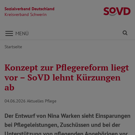
Sozialverband Deutschland
Kr
Kreisverband Schwerin
Direkt zu den Inhalten springen
Fi
MENÜ
Startseite
Konzept zur Pflegereform liegt
vor – SoVD lehnt Kürzungen
ab
04.06.2026
Aktuelles Pflege
Der Entwurf von Nina Warken sieht Einsparungen
bei Pflegeleistungen, Zuschüssen und bei der
Unterstützung von pflegenden Angehörigen vor.