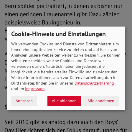
Berufsbilder portraitiert, in denen es bisher nur
einen geringen Frauenanteil gibt. Dazu zählen
beispielsweise Bauingenieurin,
Fluggerätemechanikerin, Mikrotechnologin oder
Cookie-Hinweis und Einstellungen
Verfahrenstechnikerin.
Wir verwenden Cookies und Dienste von Drittanbietern, um
Ihnen einen optimalen Service zu bieten und auf Basis von
Auch der SoVD beteiligte sich mehrfach am Girl’s
Analysen unsere Webseiten weiter zu verbessern. Sie können
selbst entscheiden, welche Cookies und Dienste wir
Day. 2018 öffnete er seine Türen, um unter dem
verwenden dürfen. Natürlich haben Sie jederzeit die
Motto „Frauen in Führungspositionen“ einen
Möglichkeit, die bereits erteilte Einwilligung zu widerrufen.
Weitere Informationen, auch zur Datenverarbeitung durch
Eindruck von der Arbeit des Verbandes zu
Drittanbieter, finden Sie in unserer
Datenschutzerklärung
vermitteln.
und im
Impressum
.
Anpassen
Alle ablehnen
Alle annehmen
Seit 2010 auch "Boys' Day"
Seit 2010 gibt es analog dazu auch den Boys‘
Day. Hier richtet sich der Fokus darauf, Jungen für