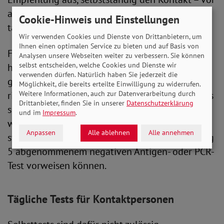
allem zu Risikogruppen – zu reduzieren und
Cookie-Hinweis und Einstellungen
täglich Test durchzuführen.
Wir verwenden Cookies und Dienste von Drittanbietern, um
Ihnen einen optimalen Service zu bieten und auf Basis von
Für Be­schäf­tigte in Ein­rich­tun­gen des Gesund­
Analysen unsere Webseiten weiter zu verbessern. Sie können
selbst entscheiden, welche Cookies und Dienste wir
heits­wesens sowie Alten­ und Pflege­ein­rich­tun­
verwenden dürfen. Natürlich haben Sie jederzeit die
gen sowie ambu­lanten Pflege­diensten und Ein­
Möglichkeit, die bereits erteilte Einwilligung zu widerrufen.
Weitere Informationen, auch zur Datenverarbeitung durch
rich­tun­gen der Ein­glie­de­rungs­hilfe gelten etwas
Drittanbieter, finden Sie in unserer
Datenschutzerklärung
schärfere Regeln. Diese können ihre Tätigkeit
und im
Impressum
.
wieder aufnehmen, wenn sie zuvor 48 Stunden
Anpassen
Alle ablehnen
Alle annehmen
symptomfrei waren und einen frühestens am Tag
5 abgenommenem negativen Antigen- oder PCR-
Test vorweisen können.
Tägliche Tests für Kontaktpersonen