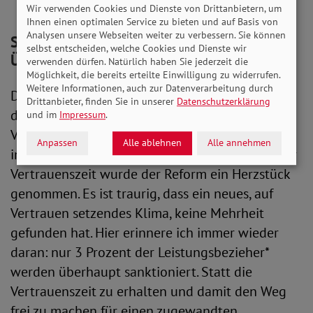
Wir verwenden Cookies und Dienste von Drittanbietern, um
Ihnen einen optimalen Service zu bieten und auf Basis von
Analysen unsere Webseiten weiter zu verbessern. Sie können
SoVD: Bürgergeld in dieser Form keine
selbst entscheiden, welche Cookies und Dienste wir
Überwindung von Hartz IV
verwenden dürfen. Natürlich haben Sie jederzeit die
Möglichkeit, die bereits erteilte Einwilligung zu widerrufen.
Weitere Informationen, auch zur Datenverarbeitung durch
Der SoVD kritisiert, dass es damit nicht gelingt,
Drittanbieter, finden Sie in unserer
Datenschutzerklärung
das Hartz-IV-System zu überwinden. Die SoVD-
und im
Impressum
.
Vorstandsvorsitzende Michael Engelmeier stellt
Anpassen
Alle ablehnen
Alle annehmen
in einem Statement fest: „Mit der Streichung der
Vertrauenszeit wurde der Reform ein Herzstück
genommen. Es ist traurig, dass ein neues, auf
Vertrauen setzendes Klima, keine Mehrheit
gefunden hat. Hier erinnere ich immer wieder
daran: nur 3 Prozent der Leistungsbezieher*
werden überhaupt sanktioniert. Statt die
Vertrauenszeit zu erhalten und damit den Weg
frei zu machen für einen zugewandten