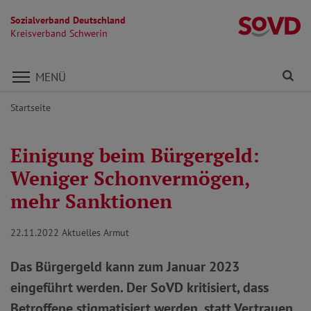
Sozialverband Deutschland
Kr
Kreisverband Schwerin
Direkt zu den Inhalten springen
Fi
MENÜ
Startseite
Einigung beim Bürgergeld:
Weniger Schonvermögen,
mehr Sanktionen
22.11.2022
Aktuelles Armut
Das Bürgergeld kann zum Januar 2023
eingeführt werden. Der SoVD kritisiert, dass
Betroffene stigmatisiert werden, statt Vertrauen