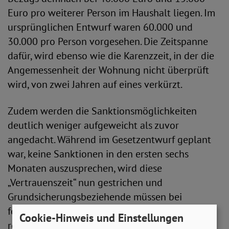
Euro pro weiterer Person im Haushalt liegen. Im
ursprünglichen Entwurf waren 60.000 und
30.000 pro Person vorgesehen. Die Zeitspanne
dafür, wird ebenso wie die Karenzzeit, in der die
Angemessenheit der Wohnung nicht überprüft
wird, von zwei Jahren auf eines verkürzt.
Zudem werden die Sanktionsmöglichkeiten
deutlich weniger aufgeweicht als zuvor
angedacht. Während im Gesetzentwurf geplant
war, keine Sanktionen in den ersten sechs
Monaten auszusprechen, wird diese
„Vertrauenszeit“ nun gestrichen und
Grundsicherungsbeziehende müssen bei
fehlender Mitwirkung direkt mit Sanktionen
Cookie-Hinweis und Einstellungen
rechnen.