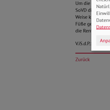
Um die gesetzlic
Natürl
SoVD die Weitere
Einwil
Weise könnte die
Datenv
Füße gestellt w
Daten
die Rente finanzi
Anpa
V.iS.d.P.: Christ
Zurück