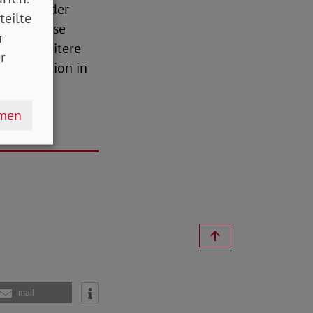
 fordert der
teilte
 „Auf diese
r
e auf breitere
r
-Generation in
hmen
mail