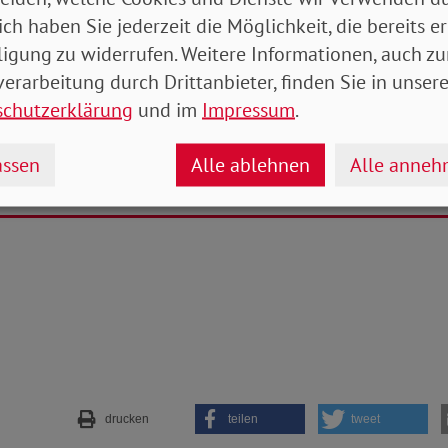
he Rentenversicherung für die Zukunft fit zu machen,
ich haben Sie jederzeit die Möglichkeit, die bereits er
ntwicklung hin zu einer Erwerbstätigenversicherung.
ligung zu widerrufen. Weitere Informationen, auch zu
 gesetzliche Rentenversicherung auf der Beitragsseit
erarbeitung durch Drittanbieter, finden Sie in unsere
erden und den Eintritt der sogenannten Baby-Boomer
schutzerklärung
und im
Impressum
.
ell abfedern“, so Adolf Bauer.
ssen
Alle ablehnen
Alle anne
ian Draheim
drucken
teilen
tweet