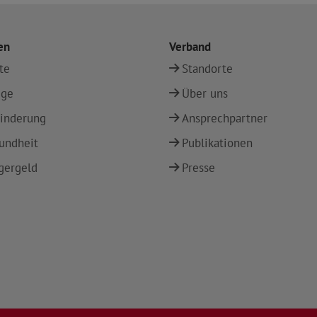
en
Verband
te
Standorte
ege
Über uns
inderung
Ansprechpartner
undheit
Publikationen
gergeld
Presse