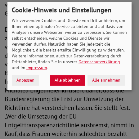
verpflichtet, diese zu analysieren und geeignete
Cookie-Hinweis und Einstellungen
Gegenmaßnahmen einzuleiten.
Wir verwenden Cookies und Dienste von Drittanbietern, um
Ihnen einen optimalen Service zu bieten und auf Basis von
Die Schließung der Gender Pay Gap ist ein
Analysen unsere Webseiten weiter zu verbessern. Sie können
zentrales Anliegen des SoVD. Der Verband
selbst entscheiden, welche Cookies und Dienste wir
verwenden dürfen. Natürlich haben Sie jederzeit die
veranstaltet anlässlich des
Equal Pay Day
(EPD)
Möglichkeit, die bereits erteilte Einwilligung zu widerrufen.
deutschlandweit Aktionen um auf die nach wie
Weitere Informationen, auch zur Datenverarbeitung durch
Drittanbieter, finden Sie in unserer
Datenschutzerklärung
vor bestehenden Ungerechtigkeiten bei der
und im
Impressum
.
Bezahlung zwischen Männern und Frauen
Anpassen
Alle ablehnen
Alle annehmen
hinzuweisen. Die SoVD-Vorstandsvorsitzende
Michalea Engelmeier kritisiert daher, dass die
Bundesregierung die Frist zur Umsetzung der
Richtlinie hat verstreichen lassen. Sie stellt fest:
„Wer die Umsetzung der EU-
Entgelttransparenzrichtlinie ausbremst, nimmt in
Kauf, dass Frauen weiterhin schlechter bezahlt