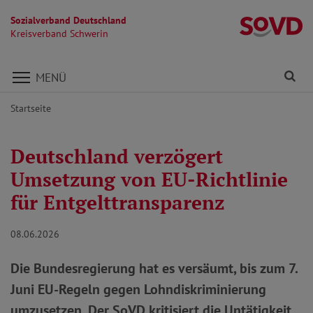
Sozialverband Deutschland
Kr
Kreisverband Schwerin
Direkt zu den Inhalten springen
Fi
MENÜ
Startseite
Deutschland verzögert
Umsetzung von EU-Richtlinie
für Entgelttransparenz
08.06.2026
Die Bundesregierung hat es versäumt, bis zum 7.
Juni EU-Regeln gegen Lohndiskriminierung
umzusetzen. Der SoVD kritisiert die Untätigkeit