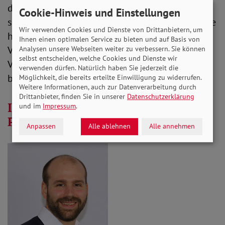
der sozialen Pflegeversicherung für eine
Cookie-Hinweis und Einstellungen
solidarische Bürgerversicherung aus. Durch diese
Wir verwenden Cookies und Dienste von Drittanbietern, um
hätten alle Bürger*innen den gleichen
Ihnen einen optimalen Service zu bieten und auf Basis von
Versicherungsschutz sowie unter den gleichen
Analysen unsere Webseiten weiter zu verbessern. Sie können
selbst entscheiden, welche Cookies und Dienste wir
Voraussetzungen auch Zugang zu den
verwenden dürfen. Natürlich haben Sie jederzeit die
benötigten Leistungen.
Möglichkeit, die bereits erteilte Einwilligung zu widerrufen.
Weitere Informationen, auch zur Datenverarbeitung durch
Drittanbieter, finden Sie in unserer
Datenschutzerklärung
Interview: „Ohne Angehörige wäre
und im
Impressum
.
Pflege undenkbar“
Anpassen
Alle ablehnen
Alle annehmen