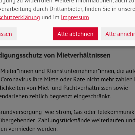
ligung zu widerrufen. Weitere Informationen, auch zu
tung abweichen.
erarbeitung durch Drittanbieter, finden Sie in unsere
schutzerklärung
und im
Impressum
.
zum Pflegegrad nehmen die Medizinischen Dienste be
 sondern nach Aktenlage oder auch per Video vor. Au
ssen
Alle ablehnen
Alle anne
von Infektionen sinken.
igungsschutz von Mietverhältnissen
Mieter*innen und Kleinstunternehmer*innen, die auf
 Coronavirus ihre Miete oder Rate nicht mehr zahlen
chkeiten von Miet- und Pachtverhältnissen sowie
ndarlehen zeitlich begrenzt eingeschränkt.
Grundversorgung wie Strom, Gas oder Telekommunika
rübergehender Zahlungsrückstände weiterlaufen un
ren vermieden werden.