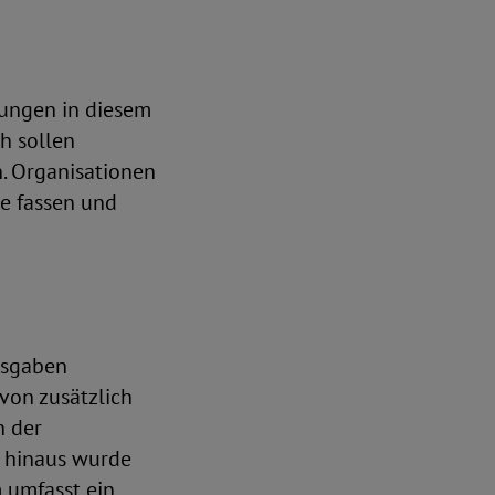
ungen in diesem
h sollen
 Organisationen
e fassen und
usgaben
von zusätzlich
n der
r hinaus wurde
m umfasst ein