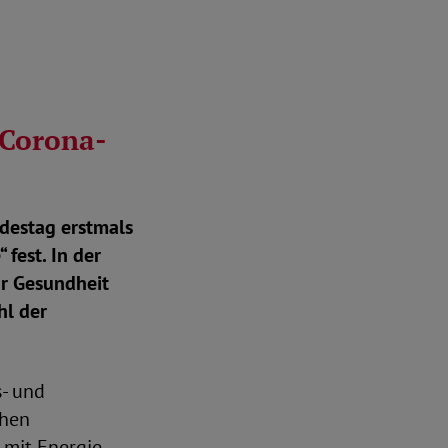
 Corona-
ndestag erstmals
 fest. In der
ür Gesundheit
hl der
s- und
chen
mit Energie,