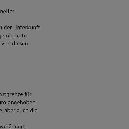
neller
n der Unterkunft
sgeminderte
 von diesen
nstgrenze für
Euro angehoben.
, aber auch die
verändert.