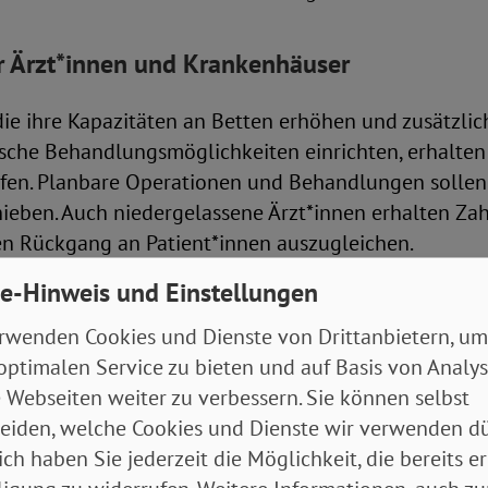
r Ärzt*innen und Krankenhäuser
ie ihre Kapazitäten an Betten erhöhen und zusätzlic
ische Behandlungsmöglichkeiten einrichten, erhalten
fen. Planbare Operationen und Behandlungen sollen 
hieben. Auch niedergelassene Ärzt*innen erhalten Za
n Rückgang an Patient*innen auszugleichen.
e-Hinweis und Einstellungen
Versorgung weiterhin sicherstellen
rwenden Cookies und Dienste von Drittanbietern, um
optimalen Service zu bieten und auf Basis von Analy
tskontrollen im Rahmen des Pflege-TÜVs sind bis En
 Webseiten weiter zu verbessern. Sie können selbst
adurch das Pflegepersonal zu entlasten. Hinweisen a
eiden, welche Cookies und Dienste wir verwenden dü
nachgegangen. Um die pflegerische Versorgung aufrec
ich haben Sie jederzeit die Möglichkeit, die bereits er
 zudem befristet von gesetzlichen und vertraglichen