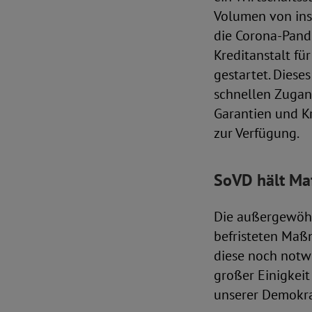
Volumen von ins
die Corona-Pande
Kreditanstalt f
gestartet. Diese
schnellen Zugan
Garantien und K
zur Verfügung.
SoVD hält Ma
Die außergewöhn
befristeten Maß
diese noch notw
großer Einigkeit
unserer Demokra