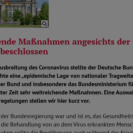
ende Maßnahmen angesichts der
beschlossen
usbreitung des Coronavirus stellte der Deutsche Bu
chte eine „epidemische Lage von nationaler Tragweite“
 der Bund und insbesondere das Bundesministerium f
ster Zeit sehr weitreichende Maßnahmen. Eine Auswa
egelungen stellen wir hier kurz vor.
 der Bundesregierung war und ist es, das Gesundheit
 die Behandlung von an dem Virus erkrankten Mens
udem sollte die Bevölkerung auch während der Krise 