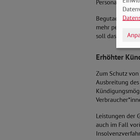
Einwil
Personalausstat
Datenv
Daten
Begutachtungen 
mehr persönlich,
Anpa
soll das Risiko 
Erhöhter Künd
Zum Schutz von 
Ausbreitung des
Kündigungsmögli
Verbraucher*inne
Leistungen der 
auch im Fall vo
Insolvenzverfah