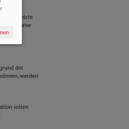
r
r
fristet nicht
f diese Weise
hmen
grund der
 können, werden
tion sollen
d