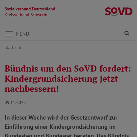
Sozialverband Deutschland
Kr
Kreisverband Schwerin
Direkt zu den Inhalten springen
Fi
MENÜ
Startseite
Bündnis um den SoVD fordert:
Kindergrundsicherung jetzt
nachbessern!
09.11.2023
In dieser Woche wird der Gesetzentwurf zur
Einführung einer Kindergrundsicherung im
Bundestag und Bundesrat beraten. Das Bündnis