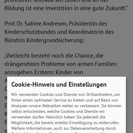
Bildung ist eine Investition in eine gute Zukunft.“
Prof. Dr. Sabine Andresen, Präsidentin des
Kinderschutzbundes und Koordinatorin des
Bündnis Kindergrundsicherung:
„Vielleicht besteht noch die Chance, die
drängendsten Probleme von armen Familien
anzugehen. Erstens: Kinder von
Alleinerziehenden trifft Armut besonders häufig.
Cookie-Hinweis und Einstellungen
Diese Gruppe ist dringend auf Verbesserungen
Wir verwenden Cookies und Dienste von Drittanbietern, um
angewiesen, um nicht fortwährend in
Ihnen einen optimalen Service zu bieten und auf Basis von
Existenzangst leben zu müssen. Zweitens ist für
Analysen unsere Webseiten weiter zu verbessern. Sie können
selbst entscheiden, welche Cookies und Dienste wir
Kinder aus Familien mit wenig oder keinem
verwenden dürfen. Natürlich haben Sie jederzeit die
Einkommen die Mitgliedschaft im Sportverein
Möglichkeit, die bereits erteilte Einwilligung zu widerrufen.
Weitere Informationen, auch zur Datenverarbeitung durch
oder die Teilnahme in der Musikschule meist zu