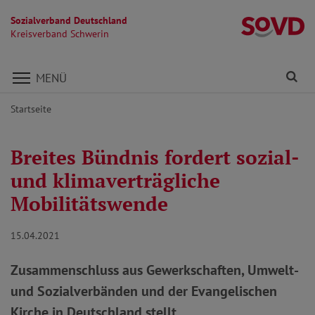
Sozialverband Deutschland
Kr
Kreisverband Schwerin
Direkt zu den Inhalten springen
Fi
MENÜ
Startseite
Breites Bündnis fordert sozial-
und klimaverträgliche
Mobilitätswende
15.04.2021
Zusammenschluss aus Gewerkschaften, Umwelt-
und Sozialverbänden und der Evangelischen
Kirche in Deutschland stellt