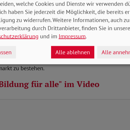
eiden, welche Cookies und Dienste wir verwenden dü
ich haben Sie jederzeit die Möglichkeit, die bereits er
s wurde in der Sendung deutlich, ist nicht nur ein Th
ligung zu widerrufen. Weitere Informationen, auch zu
 sich rasant verändernden Arbeitswelt werde lebensl
erarbeitung durch Drittanbieter, finden Sie in unsere
ssetzung, so Armin Dötsch. Dies biete auch einen ver
schutzerklärung
und im
Impressum
.
tersarmut.
 bestätigte mit Blick auf die Entwicklung in den USA
ssen
Alle ablehnen
Alle anne
ig sei, sich im Laufe des Arbeitslebens mehrfach neu 
markt zu bestehen.
ildung für alle" im Video