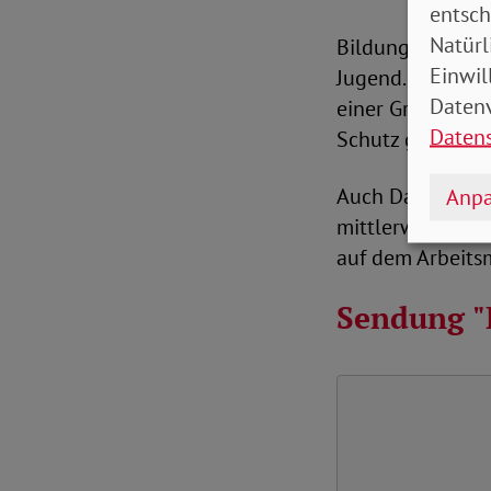
entsch
Natürl
Bildung, auch da
Einwil
Jugend. In einer
Datenv
einer Grundvorau
Daten
Schutz gegen Al
Auch Daniel Jung
Anpa
mittlerweile nöt
auf dem Arbeits
Sendung "B