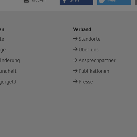
drucken
teilen
tweet
en
Verband
te
Standorte
ege
Über uns
inderung
Ansprechpartner
undheit
Publikationen
gergeld
Presse