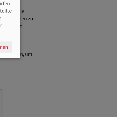
rfen.
teilte
ema für die
r
anges Lernen zu
r
lässlichen
, dass es
hmen
zu erfinden, um