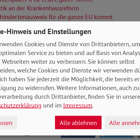
itik an der Krankenhausreform
hindertenausweis für die ganze EU kommt
e-Hinweis und Einstellungen
Artikel
rwenden Cookies und Dienste von Drittanbietern, um
tung April 2024 (Bundesverband)
- 5 MB
optimalen Service zu bieten und auf Basis von Analy
 Webseiten weiter zu verbessern. Sie können selbst
eiden, welche Cookies und Dienste wir verwenden dü
ich haben Sie jederzeit die Möglichkeit, die bereits er
ligung zu widerrufen. Weitere Informationen, auch zu
erarbeitung durch Drittanbieter, finden Sie in unsere
schutzerklärung
und im
Impressum
.
ssen
Alle ablehnen
Alle anne
drucken
teilen
tweet