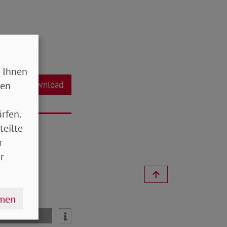
 Ihnen
sen
Download
rfen.
teilte
r
r
hmen
mail