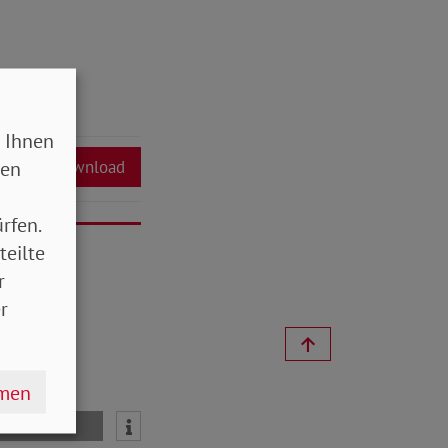
 Ihnen
sen
Download
rfen.
teilte
r
r
hmen
mail