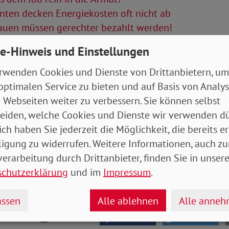
nten decken Energiekosten oft nicht ab
auen müssen gerechter bezahlt werden!
e-Hinweis und Einstellungen
Artikel
rwenden Cookies und Dienste von Drittanbietern, um
tung 04/2022 (Bayern)
- 7 MB
optimalen Service zu bieten und auf Basis von Analy
 Webseiten weiter zu verbessern. Sie können selbst
eiden, welche Cookies und Dienste wir verwenden dü
ich haben Sie jederzeit die Möglichkeit, die bereits er
ligung zu widerrufen. Weitere Informationen, auch zu
erarbeitung durch Drittanbieter, finden Sie in unsere
schutzerklärung
und im
Impressum
.
ssen
Alle ablehnen
Alle anne
drucken
teilen
tweet