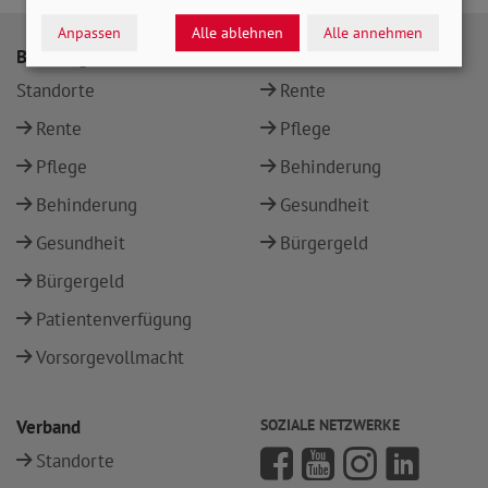
Anpassen
Alle ablehnen
Alle annehmen
Beratung
Themen
Standorte
Rente
Rente
Pflege
Pflege
Behinderung
Behinderung
Gesundheit
Gesundheit
Bürgergeld
Bürgergeld
Patientenverfügung
Vorsorgevollmacht
Verband
SOZIALE NETZWERKE
Standorte