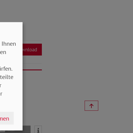
 Ihnen
Download
sen
rfen.
teilte
r
r
hmen
mail