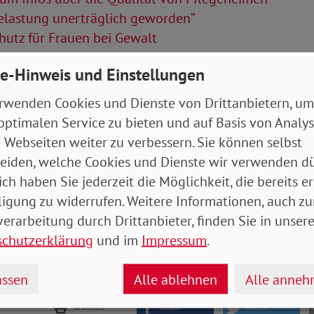
elastung unerträglich geworden“
utz für Frauen bei Gewalt
Artikel
e-Hinweis und Einstellungen
rwenden Cookies und Dienste von Drittanbietern, um
tung 02/2022 (Rheinland-Pfalz/Saarland)
- 5
optimalen Service zu bieten und auf Basis von Analy
 Webseiten weiter zu verbessern. Sie können selbst
eiden, welche Cookies und Dienste wir verwenden dü
ich haben Sie jederzeit die Möglichkeit, die bereits er
ligung zu widerrufen. Weitere Informationen, auch zu
erarbeitung durch Drittanbieter, finden Sie in unsere
schutzerklärung
und im
Impressum
.
ssen
Alle ablehnen
Alle anne
drucken
teilen
tweet