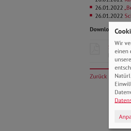
26.01.2022
„B
26.01.2022
Sch
Downloads zum 
Cooki
Wir ve
SoVD-Zei
einen 
MB
unsere
entsch
Natürl
Zurück
Einwil
Datenv
Daten
Anpa