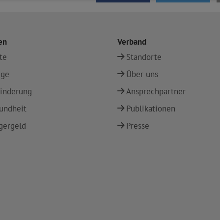
en
Verband
te
Standorte
ege
Über uns
inderung
Ansprechpartner
undheit
Publikationen
gergeld
Presse