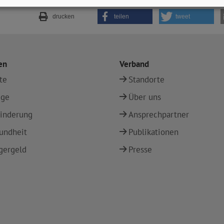
drucken
teilen
tweet
en
Verband
te
Standorte
ege
Über uns
inderung
Ansprechpartner
undheit
Publikationen
gergeld
Presse