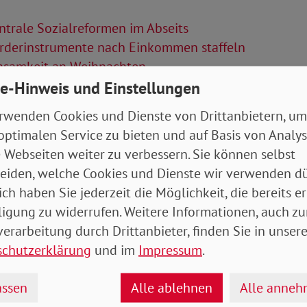
trale Sozialreformen im Abseits
rderinstrumente nach Einkommen staffeln
nsamkeit an Weihnachten
e-Hinweis und Einstellungen
Artikel
rwenden Cookies und Dienste von Drittanbietern, um
optimalen Service zu bieten und auf Basis von Analy
tung Dezember 2024 (Rheinland-
 Webseiten weiter zu verbessern. Sie können selbst
arland/Baden-Württemberg)
- 7 MB
eiden, welche Cookies und Dienste wir verwenden dü
ich haben Sie jederzeit die Möglichkeit, die bereits er
ligung zu widerrufen. Weitere Informationen, auch zu
erarbeitung durch Drittanbieter, finden Sie in unsere
schutzerklärung
und im
Impressum
.
ssen
Alle ablehnen
Alle anne