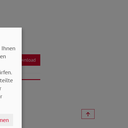
 Ihnen
sen
Download
rfen.
teilte
r
r
hmen