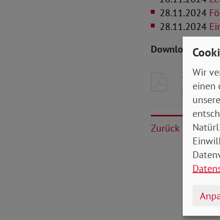
28.11.2024
Fö
28.11.2024
Ei
Downloads zum 
Cooki
Wir ve
SoVD-Zei
einen 
MB
unsere
entsch
Natürl
Zurück
Einwil
Datenv
Daten
Anpa