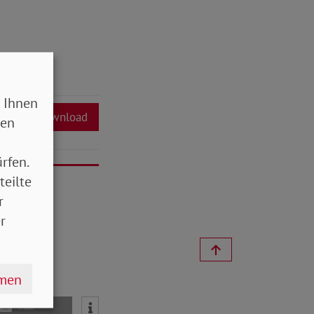
 Ihnen
Download
sen
rfen.
teilte
r
r
hmen
mail