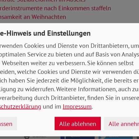
rderinstrumente nach Einkommen staffeln
nsamkeit an Weihnachten
Artikel
e-Hinweis und Einstellungen
rwenden Cookies und Dienste von Drittanbietern, um
tung Ausgabe Dezember / Bundesverband
- 7
optimalen Service zu bieten und auf Basis von Analy
 Webseiten weiter zu verbessern. Sie können selbst
eiden, welche Cookies und Dienste wir verwenden dü
ich haben Sie jederzeit die Möglichkeit, die bereits er
ligung zu widerrufen. Weitere Informationen, auch zu
erarbeitung durch Drittanbieter, finden Sie in unsere
schutzerklärung
und im
Impressum
.
ssen
Alle ablehnen
Alle anne
drucken
teilen
tweet