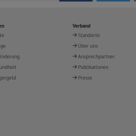
en
Verband
te
Standorte
ege
Über uns
inderung
Ansprechpartner
undheit
Publikationen
gergeld
Presse