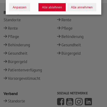
Anpassen
Alle ablehnen
Alle annehmen
Beratung
Themen
Standorte
Rente
Rente
Pflege
Pflege
Behinderung
Behinderung
Gesundheit
Gesundheit
Bürgergeld
Bürgergeld
Patientenverfügung
Vorsorgevollmacht
Verband
SOZIALE NETZWERKE
Standorte