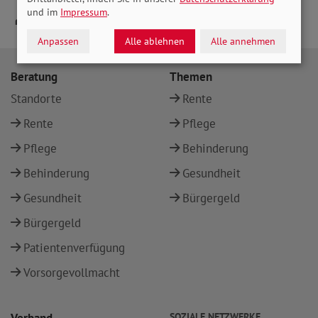
und im
Impressum
.
Anpassen
Alle ablehnen
Alle annehmen
Beratung
Themen
Standorte
Rente
Rente
Pflege
Pflege
Behinderung
Behinderung
Gesundheit
Gesundheit
Bürgergeld
Bürgergeld
Patientenverfügung
Vorsorgevollmacht
SOZIALE NETZWERKE