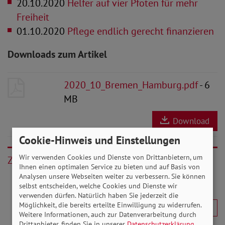
20.10.2020
Helfer auf vier Pfoten für mehr
Freiheit
01.10.2020
Pflege endlich gerecht finanzieren
Downloads zum Artikel
2020_10_Bremen_Hamburg.pdf
- 6
MB
Download
Cookie-Hinweis und Einstellungen
Wir verwenden Cookies und Dienste von Drittanbietern, um
Zurück
Ihnen einen optimalen Service zu bieten und auf Basis von
Analysen unsere Webseiten weiter zu verbessern. Sie können
selbst entscheiden, welche Cookies und Dienste wir
verwenden dürfen. Natürlich haben Sie jederzeit die
Möglichkeit, die bereits erteilte Einwilligung zu widerrufen.
Weitere Informationen, auch zur Datenverarbeitung durch
Drittanbieter, finden Sie in unserer
Datenschutzerklärung