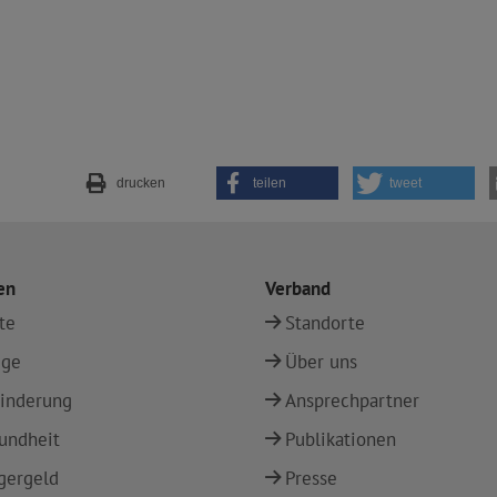
drucken
teilen
tweet
en
Verband
te
Standorte
ege
Über uns
inderung
Ansprechpartner
undheit
Publikationen
gergeld
Presse