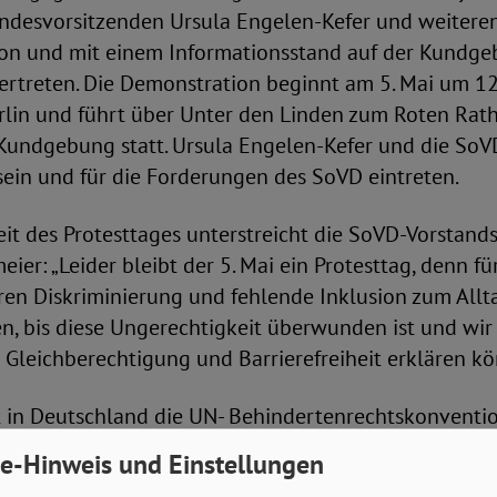
ndesvorsitzenden Ursula Engelen-Kefer und weiteren
on und mit einem Informationsstand auf der Kundg
ertreten. Die Demonstration beginnt am 5. Mai um 1
rlin und führt über Unter den Linden zum Roten Rath
Kundgebung statt. Ursula Engelen-Kefer und die So
ein und für die Forderungen des SoVD eintreten.
it des Protesttages unterstreicht die SoVD-Vorstand
er: „Leider bleibt der 5. Mai ein Protesttag, denn für
ren Diskriminierung und fehlende Inklusion zum Allt
en, bis diese Ungerechtigkeit überwunden ist und wir
 Gleichberechtigung und Barrierefreiheit erklären kö
 in Deutschland die UN- Behindertenrechtskonventio
st es, allen Menschen mit Behinderungen eine gleichb
e-Hinweis und Einstellungen
llschaftlichen Leben zu ermöglichen. Mit der Unter