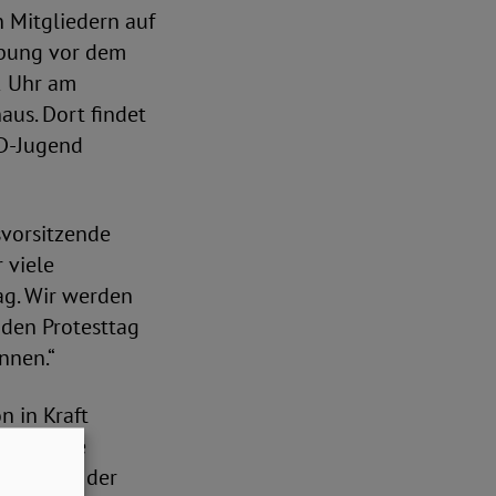
 Mitgliedern auf
ebung vor dem
2 Uhr am
aus. Dort findet
VD-Jugend
svorsitzende
 viele
ag. Wir werden
 den Protesttag
nnen.“
n in Kraft
erechtigte
zeichnung der