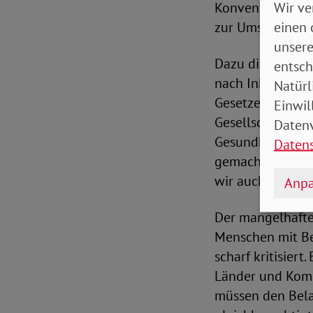
Wir ve
Konvention sind 
einen 
zur Umsetzung ve
unsere
Dazu die SoVD-Vo
entsch
nach Inkrafttre
Natürl
Gesetzesinitiati
Einwil
Gesellschaft ent
Datenv
Gesundheit, Wohn
Daten
gemacht werden,
wir auch in Zeite
Anpa
Der mangelhafte
Menschen mit Be
scharf kritisier
Länder und Komm
müssen den Bel