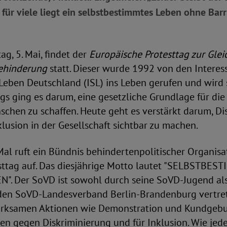
 für viele liegt ein selbstbestimmtes Leben ohne Barr
g, 5. Mai, findet der
Europäische Protesttag zur Glei
ehinderung
statt. Dieser wurde 1992 von den Intere
Leben Deutschland (ISL) ins Leben gerufen und wird 
s ging es darum, eine gesetzliche Grundlage für die
chen zu schaffen. Heute geht es verstärkt darum, Di
lusion in der Gesellschaft sichtbar zu machen.
Mal ruft ein Bündnis behindertenpolitischer Organis
ttag auf. Das diesjährige Motto lautet "SELBSTBES
. Der SoVD ist sowohl durch seine SoVD-Jugend al
den SoVD-Landesverband Berlin-Brandenburg vertret
wirksamen Aktionen wie Demonstration und Kundgebu
hen gegen Diskriminierung und für Inklusion. Wie jede