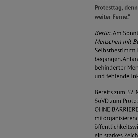
Protesttag, denn
weiter Ferne.“
Berlin.
Am Sonnta
Menschen mit B
Selbstbestimmt 
begangen. Anfang
behinderter Mens
und fehlende Ink
Bereits zum 32. 
SoVD zum Protes
OHNE BARRIEREN"
mitorganisieren
öffentlichkeits
ein starkes Zeic