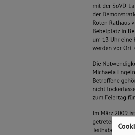
mit der SoVD-La
der Demonstrati
Roten Rathaus v
Bebelplatz in Be
um 13 Uhr eine 
werden vor Ort s
Die Notwendigke
Michaela Engelmei
Betroffene gehö
nicht lockerlass
zum Feiertag für
Im März 2009 ist
getreten. Ziel i
Cooki
Teilhabe am gese