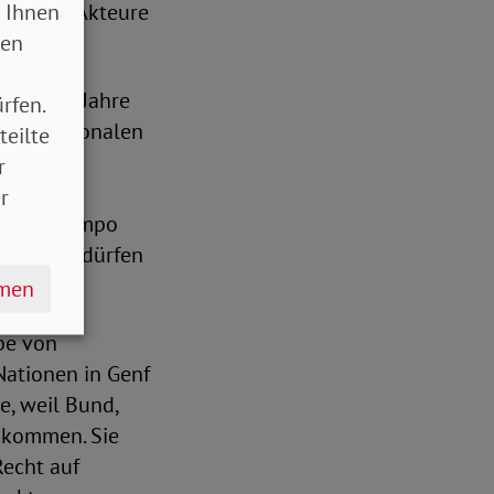
 Ihnen
 tätigen Akteure
sen
 auch 15 Jahre
rfen.
chen nationalen
teilte
efreien
r
reichen
r
ch mehr Tempo
ses Ziel dürfen
hmen
be von
ationen in Genf
e, weil Bund,
hkommen. Sie
echt auf