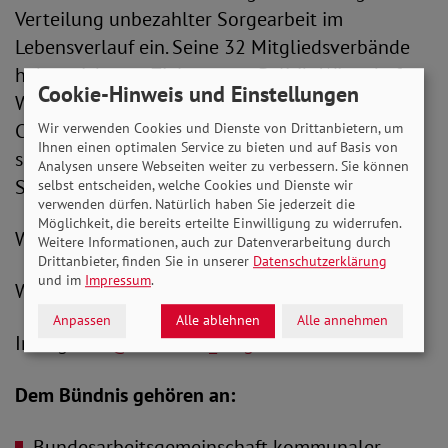
Verteilung unbezahlter Sorgearbeit im
Lebensverlauf ein. Seine 32 Mitgliedsverbände
haben sich zum Ziel gesetzt, Politik, Wirtschaft,
Cookie-Hinweis und Einstellungen
Wissenschaft und Gesellschaft für den Gender
Care Gap und seine Auswirkungen zu
Wir verwenden Cookies und Dienste von Drittanbietern, um
Ihnen einen optimalen Service zu bieten und auf Basis von
sensibilisieren und sich für die Schließung der
Analysen unsere Webseiten weiter zu verbessern. Sie können
Sorgelücke einzusetzen.
selbst entscheiden, welche Cookies und Dienste wir
verwenden dürfen. Natürlich haben Sie jederzeit die
Möglichkeit, die bereits erteilte Einwilligung zu widerrufen.
Weitere Informationen:
Weitere Informationen, auch zur Datenverarbeitung durch
Drittanbieter, finden Sie in unserer
Datenschutzerklärung
und im
Impressum
.
Website:
www.sorgearbeit-fair-teilen.de
Anpassen
Alle ablehnen
Alle annehmen
Instagram:
@buendnis_sorgearbeit
Dem Bündnis gehören an:
Bundesarbeitsgemeinschaft kommunaler