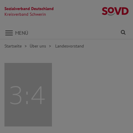
Sozialverband Deutschland
Kr
Kreisverband Schwerin
Direkt zu den Inhalten springen
Fi
MENÜ
Startseite
Über uns
Landesvorstand