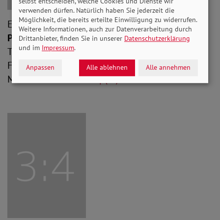
selbst entscheiden, welche Cookies und Dienste wir
verwenden dürfen. Natürlich haben Sie jederzeit die
Möglichkeit, die bereits erteilte Einwilligung zu widerrufen.
Erika Musterkamp
Weitere Informationen, auch zur Datenverarbeitung durch
Position
Drittanbieter, finden Sie in unserer
Datenschutzerklärung
und im
Impressum
.
Tel: 0123 456789-0
Fax: 0123 456789-1
Anpassen
Alle ablehnen
Alle annehmen
Mail:
erika.musterkamp(at)sovd.de